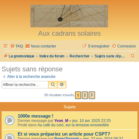
Aux cadrans solaires
FAQ
Nous contacter
S’enregistrer
Connexion
R
La gnomonique
Index du forum
Rechercher
Sujets sans réponse
e
Sujets sans réponse
c
Aller à la recherche avancée
h
RECHERCHER
RECHERCHE AVANCÉE
e
1
2
39 résultats trouvés
SUIVANTE
r
c
Sujets
h
1000e message !
e
Dernier message par
Yvon_M
«
jeu. 10 avr. 2025 22:25
Posté dans
Au café du coin, sur la terrasse ensoleillée
r
Et si vous prépariez un article pour CSPT?
Dernier message par
RogerTorrenti
«
ven. 22 nov. 2024 08:37