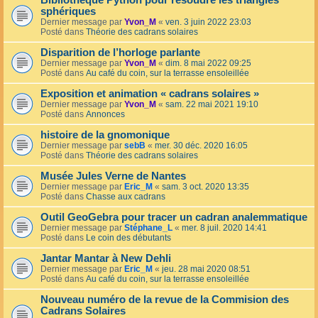
Bibliothèque Python pour résoudre les triangles
sphériques
Dernier message par
Yvon_M
«
ven. 3 juin 2022 23:03
Posté dans
Théorie des cadrans solaires
Disparition de l’horloge parlante
Dernier message par
Yvon_M
«
dim. 8 mai 2022 09:25
Posté dans
Au café du coin, sur la terrasse ensoleillée
Exposition et animation « cadrans solaires »
Dernier message par
Yvon_M
«
sam. 22 mai 2021 19:10
Posté dans
Annonces
histoire de la gnomonique
Dernier message par
sebB
«
mer. 30 déc. 2020 16:05
Posté dans
Théorie des cadrans solaires
Musée Jules Verne de Nantes
Dernier message par
Eric_M
«
sam. 3 oct. 2020 13:35
Posté dans
Chasse aux cadrans
Outil GeoGebra pour tracer un cadran analemmatique
Dernier message par
Stéphane_L
«
mer. 8 juil. 2020 14:41
Posté dans
Le coin des débutants
Jantar Mantar à New Dehli
Dernier message par
Eric_M
«
jeu. 28 mai 2020 08:51
Posté dans
Au café du coin, sur la terrasse ensoleillée
Nouveau numéro de la revue de la Commision des
Cadrans Solaires