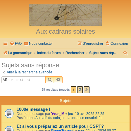
Aux cadrans solaires
FAQ
Nous contacter
S’enregistrer
Connexion
R
La gnomonique
Index du forum
Rechercher
Sujets sans réponse
e
Sujets sans réponse
c
Aller à la recherche avancée
h
RECHERCHER
RECHERCHE AVANCÉE
e
1
2
39 résultats trouvés
SUIVANTE
r
c
Sujets
h
1000e message !
e
Dernier message par
Yvon_M
«
jeu. 10 avr. 2025 22:25
Posté dans
Au café du coin, sur la terrasse ensoleillée
r
Et si vous prépariez un article pour CSPT?
Dernier message par
RogerTorrenti
«
ven. 22 nov. 2024 08:37