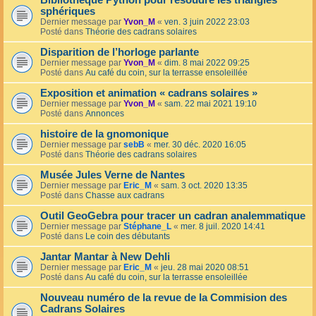
Bibliothèque Python pour résoudre les triangles
sphériques
Dernier message par
Yvon_M
«
ven. 3 juin 2022 23:03
Posté dans
Théorie des cadrans solaires
Disparition de l’horloge parlante
Dernier message par
Yvon_M
«
dim. 8 mai 2022 09:25
Posté dans
Au café du coin, sur la terrasse ensoleillée
Exposition et animation « cadrans solaires »
Dernier message par
Yvon_M
«
sam. 22 mai 2021 19:10
Posté dans
Annonces
histoire de la gnomonique
Dernier message par
sebB
«
mer. 30 déc. 2020 16:05
Posté dans
Théorie des cadrans solaires
Musée Jules Verne de Nantes
Dernier message par
Eric_M
«
sam. 3 oct. 2020 13:35
Posté dans
Chasse aux cadrans
Outil GeoGebra pour tracer un cadran analemmatique
Dernier message par
Stéphane_L
«
mer. 8 juil. 2020 14:41
Posté dans
Le coin des débutants
Jantar Mantar à New Dehli
Dernier message par
Eric_M
«
jeu. 28 mai 2020 08:51
Posté dans
Au café du coin, sur la terrasse ensoleillée
Nouveau numéro de la revue de la Commision des
Cadrans Solaires