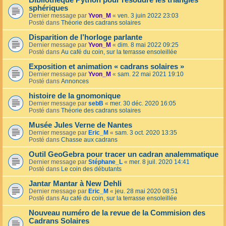
Bibliothèque Python pour résoudre les triangles
sphériques
Dernier message par
Yvon_M
«
ven. 3 juin 2022 23:03
Posté dans
Théorie des cadrans solaires
Disparition de l’horloge parlante
Dernier message par
Yvon_M
«
dim. 8 mai 2022 09:25
Posté dans
Au café du coin, sur la terrasse ensoleillée
Exposition et animation « cadrans solaires »
Dernier message par
Yvon_M
«
sam. 22 mai 2021 19:10
Posté dans
Annonces
histoire de la gnomonique
Dernier message par
sebB
«
mer. 30 déc. 2020 16:05
Posté dans
Théorie des cadrans solaires
Musée Jules Verne de Nantes
Dernier message par
Eric_M
«
sam. 3 oct. 2020 13:35
Posté dans
Chasse aux cadrans
Outil GeoGebra pour tracer un cadran analemmatique
Dernier message par
Stéphane_L
«
mer. 8 juil. 2020 14:41
Posté dans
Le coin des débutants
Jantar Mantar à New Dehli
Dernier message par
Eric_M
«
jeu. 28 mai 2020 08:51
Posté dans
Au café du coin, sur la terrasse ensoleillée
Nouveau numéro de la revue de la Commision des
Cadrans Solaires