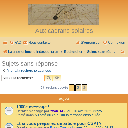
Aux cadrans solaires
FAQ
Nous contacter
S’enregistrer
Connexion
R
La gnomonique
Index du forum
Rechercher
Sujets sans réponse
e
Sujets sans réponse
c
Aller à la recherche avancée
h
RECHERCHER
RECHERCHE AVANCÉE
e
1
2
39 résultats trouvés
SUIVANTE
r
c
Sujets
h
1000e message !
e
Dernier message par
Yvon_M
«
jeu. 10 avr. 2025 22:25
Posté dans
Au café du coin, sur la terrasse ensoleillée
r
Et si vous prépariez un article pour CSPT?
Dernier message par
RogerTorrenti
«
ven. 22 nov. 2024 08:37