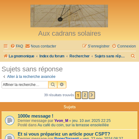
Aux cadrans solaires
FAQ
Nous contacter
S’enregistrer
Connexion
R
La gnomonique
Index du forum
Rechercher
Sujets sans réponse
e
Sujets sans réponse
c
Aller à la recherche avancée
h
RECHERCHER
RECHERCHE AVANCÉE
e
1
2
39 résultats trouvés
SUIVANTE
r
c
Sujets
h
1000e message !
e
Dernier message par
Yvon_M
«
jeu. 10 avr. 2025 22:25
Posté dans
Au café du coin, sur la terrasse ensoleillée
r
Et si vous prépariez un article pour CSPT?
Dernier message par
RogerTorrenti
«
ven. 22 nov. 2024 08:37