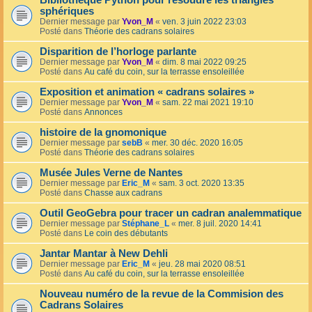
Bibliothèque Python pour résoudre les triangles
sphériques
Dernier message par
Yvon_M
«
ven. 3 juin 2022 23:03
Posté dans
Théorie des cadrans solaires
Disparition de l’horloge parlante
Dernier message par
Yvon_M
«
dim. 8 mai 2022 09:25
Posté dans
Au café du coin, sur la terrasse ensoleillée
Exposition et animation « cadrans solaires »
Dernier message par
Yvon_M
«
sam. 22 mai 2021 19:10
Posté dans
Annonces
histoire de la gnomonique
Dernier message par
sebB
«
mer. 30 déc. 2020 16:05
Posté dans
Théorie des cadrans solaires
Musée Jules Verne de Nantes
Dernier message par
Eric_M
«
sam. 3 oct. 2020 13:35
Posté dans
Chasse aux cadrans
Outil GeoGebra pour tracer un cadran analemmatique
Dernier message par
Stéphane_L
«
mer. 8 juil. 2020 14:41
Posté dans
Le coin des débutants
Jantar Mantar à New Dehli
Dernier message par
Eric_M
«
jeu. 28 mai 2020 08:51
Posté dans
Au café du coin, sur la terrasse ensoleillée
Nouveau numéro de la revue de la Commision des
Cadrans Solaires