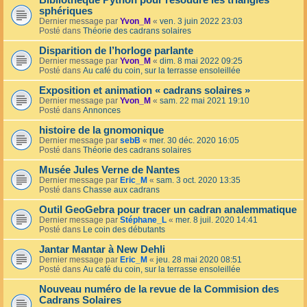
Bibliothèque Python pour résoudre les triangles
sphériques
Dernier message par
Yvon_M
«
ven. 3 juin 2022 23:03
Posté dans
Théorie des cadrans solaires
Disparition de l’horloge parlante
Dernier message par
Yvon_M
«
dim. 8 mai 2022 09:25
Posté dans
Au café du coin, sur la terrasse ensoleillée
Exposition et animation « cadrans solaires »
Dernier message par
Yvon_M
«
sam. 22 mai 2021 19:10
Posté dans
Annonces
histoire de la gnomonique
Dernier message par
sebB
«
mer. 30 déc. 2020 16:05
Posté dans
Théorie des cadrans solaires
Musée Jules Verne de Nantes
Dernier message par
Eric_M
«
sam. 3 oct. 2020 13:35
Posté dans
Chasse aux cadrans
Outil GeoGebra pour tracer un cadran analemmatique
Dernier message par
Stéphane_L
«
mer. 8 juil. 2020 14:41
Posté dans
Le coin des débutants
Jantar Mantar à New Dehli
Dernier message par
Eric_M
«
jeu. 28 mai 2020 08:51
Posté dans
Au café du coin, sur la terrasse ensoleillée
Nouveau numéro de la revue de la Commision des
Cadrans Solaires