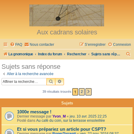
Aux cadrans solaires
FAQ
Nous contacter
S’enregistrer
Connexion
R
La gnomonique
Index du forum
Rechercher
Sujets sans réponse
e
Sujets sans réponse
c
Aller à la recherche avancée
h
RECHERCHER
RECHERCHE AVANCÉE
e
1
2
39 résultats trouvés
SUIVANTE
r
c
Sujets
h
1000e message !
e
Dernier message par
Yvon_M
«
jeu. 10 avr. 2025 22:25
Posté dans
Au café du coin, sur la terrasse ensoleillée
r
Et si vous prépariez un article pour CSPT?
Dernier message par
RogerTorrenti
«
ven. 22 nov. 2024 08:37