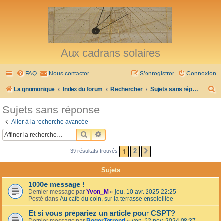
Aux cadrans solaires
FAQ
Nous contacter
S’enregistrer
Connexion
R
La gnomonique
Index du forum
Rechercher
Sujets sans réponse
e
Sujets sans réponse
c
Aller à la recherche avancée
h
RECHERCHER
RECHERCHE AVANCÉE
e
1
2
39 résultats trouvés
SUIVANTE
r
c
Sujets
h
1000e message !
e
Dernier message par
Yvon_M
«
jeu. 10 avr. 2025 22:25
Posté dans
Au café du coin, sur la terrasse ensoleillée
r
Et si vous prépariez un article pour CSPT?
Dernier message par
RogerTorrenti
«
ven. 22 nov. 2024 08:37