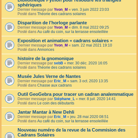
Bibliothèque Python pour résoudre les triangles
sphériques
Dernier message par
Yvon_M
«
ven. 3 juin 2022 23:03
Posté dans
Théorie des cadrans solaires
Disparition de l’horloge parlante
Dernier message par
Yvon_M
«
dim. 8 mai 2022 09:25
Posté dans
Au café du coin, sur la terrasse ensoleillée
Exposition et animation « cadrans solaires »
Dernier message par
Yvon_M
«
sam. 22 mai 2021 19:10
Posté dans
Annonces
histoire de la gnomonique
Dernier message par
sebB
«
mer. 30 déc. 2020 16:05
Posté dans
Théorie des cadrans solaires
Musée Jules Verne de Nantes
Dernier message par
Eric_M
«
sam. 3 oct. 2020 13:35
Posté dans
Chasse aux cadrans
Outil GeoGebra pour tracer un cadran analemmatique
Dernier message par
Stéphane_L
«
mer. 8 juil. 2020 14:41
Posté dans
Le coin des débutants
Jantar Mantar à New Dehli
Dernier message par
Eric_M
«
jeu. 28 mai 2020 08:51
Posté dans
Au café du coin, sur la terrasse ensoleillée
Nouveau numéro de la revue de la Commision des
Cadrans Solaires