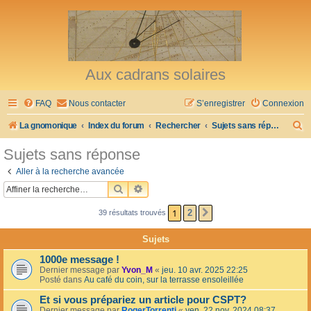
Aux cadrans solaires
FAQ
Nous contacter
S’enregistrer
Connexion
R
La gnomonique
Index du forum
Rechercher
Sujets sans réponse
e
Sujets sans réponse
c
Aller à la recherche avancée
h
RECHERCHER
RECHERCHE AVANCÉE
e
1
2
39 résultats trouvés
SUIVANTE
r
c
Sujets
h
1000e message !
e
Dernier message par
Yvon_M
«
jeu. 10 avr. 2025 22:25
Posté dans
Au café du coin, sur la terrasse ensoleillée
r
Et si vous prépariez un article pour CSPT?
Dernier message par
RogerTorrenti
«
ven. 22 nov. 2024 08:37