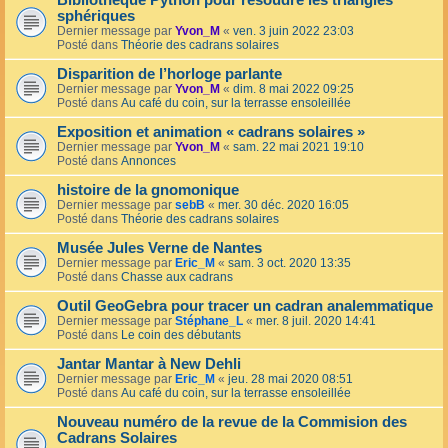
Bibliothèque Python pour résoudre les triangles
sphériques
Dernier message par
Yvon_M
«
ven. 3 juin 2022 23:03
Posté dans
Théorie des cadrans solaires
Disparition de l’horloge parlante
Dernier message par
Yvon_M
«
dim. 8 mai 2022 09:25
Posté dans
Au café du coin, sur la terrasse ensoleillée
Exposition et animation « cadrans solaires »
Dernier message par
Yvon_M
«
sam. 22 mai 2021 19:10
Posté dans
Annonces
histoire de la gnomonique
Dernier message par
sebB
«
mer. 30 déc. 2020 16:05
Posté dans
Théorie des cadrans solaires
Musée Jules Verne de Nantes
Dernier message par
Eric_M
«
sam. 3 oct. 2020 13:35
Posté dans
Chasse aux cadrans
Outil GeoGebra pour tracer un cadran analemmatique
Dernier message par
Stéphane_L
«
mer. 8 juil. 2020 14:41
Posté dans
Le coin des débutants
Jantar Mantar à New Dehli
Dernier message par
Eric_M
«
jeu. 28 mai 2020 08:51
Posté dans
Au café du coin, sur la terrasse ensoleillée
Nouveau numéro de la revue de la Commision des
Cadrans Solaires