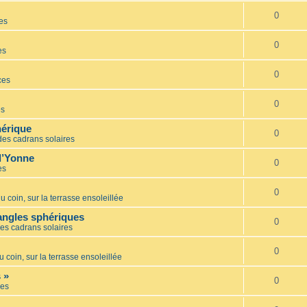
0
es
0
es
0
ces
0
es
hérique
0
des cadrans solaires
l’Yonne
0
es
0
u coin, sur la terrasse ensoleillée
iangles sphériques
0
es cadrans solaires
0
u coin, sur la terrasse ensoleillée
 »
0
es