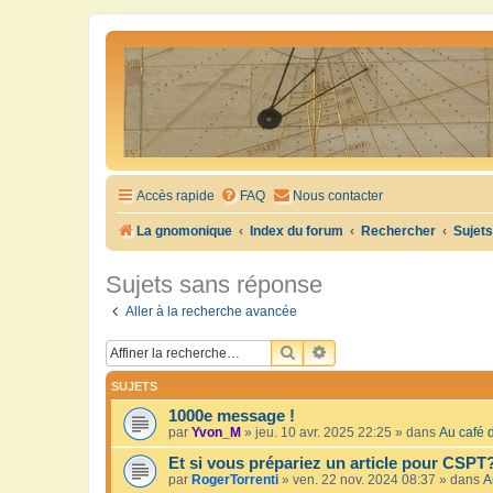
Accès rapide
FAQ
Nous contacter
La gnomonique
Index du forum
Rechercher
Sujet
Sujets sans réponse
Aller à la recherche avancée
RECHERCHER
RECHERCHE AVANCÉE
SUJETS
1000e message !
par
Yvon_M
»
jeu. 10 avr. 2025 22:25
» dans
Au café d
Et si vous prépariez un article pour CSPT
par
RogerTorrenti
»
ven. 22 nov. 2024 08:37
» dans
A