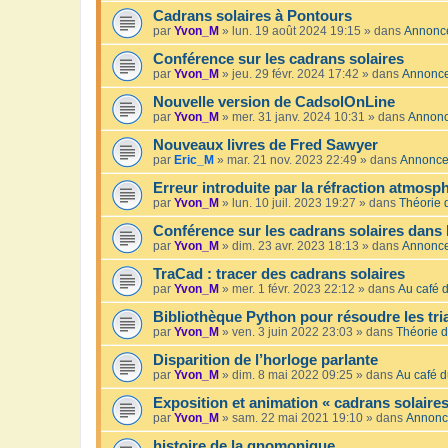
Cadrans solaires à Pontours
par
Yvon_M
»
lun. 19 août 2024 19:15
» dans
Annonc
Conférence sur les cadrans solaires
par
Yvon_M
»
jeu. 29 févr. 2024 17:42
» dans
Annonc
Nouvelle version de CadsolOnLine
par
Yvon_M
»
mer. 31 janv. 2024 10:31
» dans
Annon
Nouveaux livres de Fred Sawyer
par
Eric_M
»
mar. 21 nov. 2023 22:49
» dans
Annonc
Erreur introduite par la réfraction atmosp
par
Yvon_M
»
lun. 10 juil. 2023 19:27
» dans
Théorie 
Conférence sur les cadrans solaires dans 
par
Yvon_M
»
dim. 23 avr. 2023 18:13
» dans
Annonc
TraCad : tracer des cadrans solaires
par
Yvon_M
»
mer. 1 févr. 2023 22:12
» dans
Au café d
Bibliothèque Python pour résoudre les tr
par
Yvon_M
»
ven. 3 juin 2022 23:03
» dans
Théorie d
Disparition de l’horloge parlante
par
Yvon_M
»
dim. 8 mai 2022 09:25
» dans
Au café d
Exposition et animation « cadrans solaires
par
Yvon_M
»
sam. 22 mai 2021 19:10
» dans
Annonc
histoire de la gnomonique