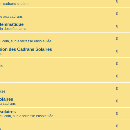
0
s cadrans solaires
0
e aux cadrans
alemmatique
0
in des débutants
0
 coin, sur la terrasse ensoleillée
ion des Cadrans Solaires
0
s
0
es
0
0
ces
olaires
0
x cadrans
solaires
0
du coin, sur la terrasse ensoleillée
0
s