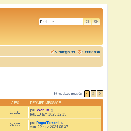
RECHERCHER
RECHERCHE AVA
S’enregistrer
Connexion
1
2
39 résultats trouvés
SUIVANTE
VUES
DERNIER MESSAGE
par
Yvon_M
17131
jeu. 10 avr. 2025 22:25
par
RogerTorrenti
24365
ven. 22 nov. 2024 08:37