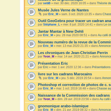
par
sebB
»
mer. 30 déc. 2020 16:05
» dans
Théorie de
Musée Jules Verne de Nantes
par
Eric_M
»
sam. 3 oct. 2020 13:35
» dans
Chass
Outil GeoGebra pour tracer un cadran an
par
Stéphane_L
»
mer. 8 juil. 2020 14:41
» dans
Le co
Jantar Mantar à New Dehli
par
Eric_M
»
jeu. 28 mai 2020 08:51
» dans
Au café du
Nouveau numéro de la revue de la Commis
par
Eric_M
»
mer. 13 mai 2020 21:35
» dans
Annonce
Les chroniques de Jean-Christian Perrin
par
Yvon_M
»
mar. 14 avr. 2020 21:21
» dans
Annonc
Présentation Eric
par
Eric
»
mer. 1 avr. 2020 12:36
» dans
Présentations
livre sur les cadrans Marocains
par
Eric_M
»
jeu. 5 déc. 2019 20:54
» dans
Annon
Photoshop et correction de photos de c. s
par
Eric_M
»
mar. 1 oct. 2019 16:48
» dans
Chasse au
Naissance de la Commission des cadrans 
par
Yvon_M
»
dim. 28 avr. 2019 23:56
» dans
Au café 
gnomonique arabo-islamique
par
Eric_M
»
dim. 21 avr. 2019 08:32
» dans
Annonce