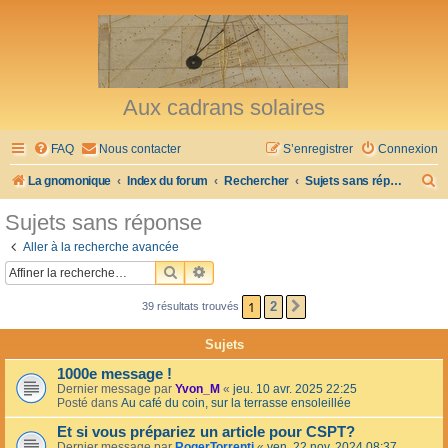
Aux cadrans solaires
FAQ
Nous contacter
S’enregistrer
Connexion
R
La gnomonique
Index du forum
Rechercher
Sujets sans réponse
e
Sujets sans réponse
c
Aller à la recherche avancée
h
RECHERCHER
RECHERCHE AVANCÉE
e
1
2
39 résultats trouvés
SUIVANTE
r
c
Sujets
h
1000e message !
e
Dernier message par
Yvon_M
«
jeu. 10 avr. 2025 22:25
Posté dans
Au café du coin, sur la terrasse ensoleillée
r
Et si vous prépariez un article pour CSPT?
Dernier message par
RogerTorrenti
«
ven. 22 nov. 2024 08:37