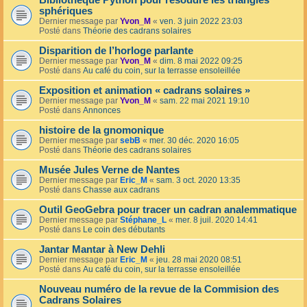
Bibliothèque Python pour résoudre les triangles
sphériques
Dernier message par
Yvon_M
«
ven. 3 juin 2022 23:03
Posté dans
Théorie des cadrans solaires
Disparition de l’horloge parlante
Dernier message par
Yvon_M
«
dim. 8 mai 2022 09:25
Posté dans
Au café du coin, sur la terrasse ensoleillée
Exposition et animation « cadrans solaires »
Dernier message par
Yvon_M
«
sam. 22 mai 2021 19:10
Posté dans
Annonces
histoire de la gnomonique
Dernier message par
sebB
«
mer. 30 déc. 2020 16:05
Posté dans
Théorie des cadrans solaires
Musée Jules Verne de Nantes
Dernier message par
Eric_M
«
sam. 3 oct. 2020 13:35
Posté dans
Chasse aux cadrans
Outil GeoGebra pour tracer un cadran analemmatique
Dernier message par
Stéphane_L
«
mer. 8 juil. 2020 14:41
Posté dans
Le coin des débutants
Jantar Mantar à New Dehli
Dernier message par
Eric_M
«
jeu. 28 mai 2020 08:51
Posté dans
Au café du coin, sur la terrasse ensoleillée
Nouveau numéro de la revue de la Commision des
Cadrans Solaires