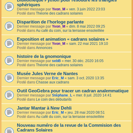
Bibliothèque Python pour résoudre les triangles
sphériques
Dernier message par
Yvon_M
«
ven. 3 juin 2022 23:03
Posté dans
Théorie des cadrans solaires
Disparition de l’horloge parlante
Dernier message par
Yvon_M
«
dim. 8 mai 2022 09:25
Posté dans
Au café du coin, sur la terrasse ensoleillée
Exposition et animation « cadrans solaires »
Dernier message par
Yvon_M
«
sam. 22 mai 2021 19:10
Posté dans
Annonces
histoire de la gnomonique
Dernier message par
sebB
«
mer. 30 déc. 2020 16:05
Posté dans
Théorie des cadrans solaires
Musée Jules Verne de Nantes
Dernier message par
Eric_M
«
sam. 3 oct. 2020 13:35
Posté dans
Chasse aux cadrans
Outil GeoGebra pour tracer un cadran analemmatique
Dernier message par
Stéphane_L
«
mer. 8 juil. 2020 14:41
Posté dans
Le coin des débutants
Jantar Mantar à New Dehli
Dernier message par
Eric_M
«
jeu. 28 mai 2020 08:51
Posté dans
Au café du coin, sur la terrasse ensoleillée
Nouveau numéro de la revue de la Commision des
Cadrans Solaires