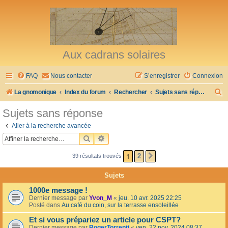
Aux cadrans solaires
FAQ
Nous contacter
S’enregistrer
Connexion
R
La gnomonique
Index du forum
Rechercher
Sujets sans réponse
e
Sujets sans réponse
c
Aller à la recherche avancée
h
RECHERCHER
RECHERCHE AVANCÉE
e
1
2
39 résultats trouvés
SUIVANTE
r
c
Sujets
h
1000e message !
e
Dernier message par
Yvon_M
«
jeu. 10 avr. 2025 22:25
Posté dans
Au café du coin, sur la terrasse ensoleillée
r
Et si vous prépariez un article pour CSPT?
Dernier message par
RogerTorrenti
«
ven. 22 nov. 2024 08:37