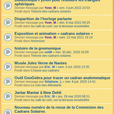
Bibliothèque Python pour résoudre les triangles
sphériques
Dernier message par
Yvon_M
«
ven. 3 juin 2022 23:03
Posté dans
Théorie des cadrans solaires
Disparition de l’horloge parlante
Dernier message par
Yvon_M
«
dim. 8 mai 2022 09:25
Posté dans
Au café du coin, sur la terrasse ensoleillée
Exposition et animation « cadrans solaires »
Dernier message par
Yvon_M
«
sam. 22 mai 2021 19:10
Posté dans
Annonces
histoire de la gnomonique
Dernier message par
sebB
«
mer. 30 déc. 2020 16:05
Posté dans
Théorie des cadrans solaires
Musée Jules Verne de Nantes
Dernier message par
Eric_M
«
sam. 3 oct. 2020 13:35
Posté dans
Chasse aux cadrans
Outil GeoGebra pour tracer un cadran analemmatique
Dernier message par
Stéphane_L
«
mer. 8 juil. 2020 14:41
Posté dans
Le coin des débutants
Jantar Mantar à New Dehli
Dernier message par
Eric_M
«
jeu. 28 mai 2020 08:51
Posté dans
Au café du coin, sur la terrasse ensoleillée
Nouveau numéro de la revue de la Commision des
Cadrans Solaires