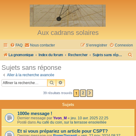
Aux cadrans solaires
FAQ
Nous contacter
S’enregistrer
Connexion
R
La gnomonique
Index du forum
Rechercher
Sujets sans réponse
e
Sujets sans réponse
c
Aller à la recherche avancée
h
RECHERCHER
RECHERCHE AVANCÉE
e
1
2
39 résultats trouvés
SUIVANTE
r
c
Sujets
h
1000e message !
e
Dernier message par
Yvon_M
«
jeu. 10 avr. 2025 22:25
Posté dans
Au café du coin, sur la terrasse ensoleillée
r
Et si vous prépariez un article pour CSPT?
Dernier message par
RogerTorrenti
«
ven. 22 nov. 2024 08:37