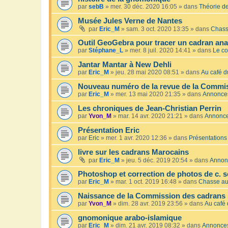
par
sebB
»
mer. 30 déc. 2020 16:05
» dans
Théorie de
Musée Jules Verne de Nantes
par
Eric_M
»
sam. 3 oct. 2020 13:35
» dans
Chass
Outil GeoGebra pour tracer un cadran an
par
Stéphane_L
»
mer. 8 juil. 2020 14:41
» dans
Le co
Jantar Mantar à New Dehli
par
Eric_M
»
jeu. 28 mai 2020 08:51
» dans
Au café du
Nouveau numéro de la revue de la Commis
par
Eric_M
»
mer. 13 mai 2020 21:35
» dans
Annonce
Les chroniques de Jean-Christian Perrin
par
Yvon_M
»
mar. 14 avr. 2020 21:21
» dans
Annonc
Présentation Eric
par
Eric
»
mer. 1 avr. 2020 12:36
» dans
Présentations
livre sur les cadrans Marocains
par
Eric_M
»
jeu. 5 déc. 2019 20:54
» dans
Annon
Photoshop et correction de photos de c. s
par
Eric_M
»
mar. 1 oct. 2019 16:48
» dans
Chasse au
Naissance de la Commission des cadrans 
par
Yvon_M
»
dim. 28 avr. 2019 23:56
» dans
Au café 
gnomonique arabo-islamique
par
Eric_M
»
dim. 21 avr. 2019 08:32
» dans
Annonce