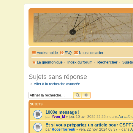
Accès rapide
FAQ
Nous contacter
La gnomonique
Index du forum
Rechercher
Sujet
Sujets sans réponse
Aller à la recherche avancée
RECHERCHER
RECHERCHE AVANCÉE
SUJETS
1000e message !
par
Yvon_M
»
jeu. 10 avr. 2025 22:25
» dans
Au café d
Et si vous prépariez un article pour CSPT
par
RogerTorrenti
»
ven. 22 nov. 2024 08:37
» dans
A