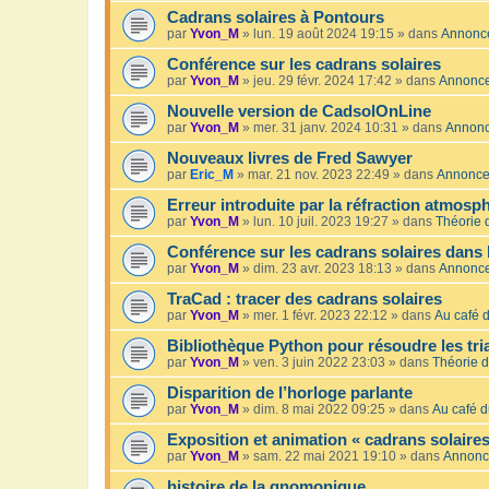
Cadrans solaires à Pontours
par
Yvon_M
»
lun. 19 août 2024 19:15
» dans
Annonc
Conférence sur les cadrans solaires
par
Yvon_M
»
jeu. 29 févr. 2024 17:42
» dans
Annonc
Nouvelle version de CadsolOnLine
par
Yvon_M
»
mer. 31 janv. 2024 10:31
» dans
Annon
Nouveaux livres de Fred Sawyer
par
Eric_M
»
mar. 21 nov. 2023 22:49
» dans
Annonc
Erreur introduite par la réfraction atmosp
par
Yvon_M
»
lun. 10 juil. 2023 19:27
» dans
Théorie 
Conférence sur les cadrans solaires dans 
par
Yvon_M
»
dim. 23 avr. 2023 18:13
» dans
Annonc
TraCad : tracer des cadrans solaires
par
Yvon_M
»
mer. 1 févr. 2023 22:12
» dans
Au café d
Bibliothèque Python pour résoudre les tr
par
Yvon_M
»
ven. 3 juin 2022 23:03
» dans
Théorie d
Disparition de l’horloge parlante
par
Yvon_M
»
dim. 8 mai 2022 09:25
» dans
Au café d
Exposition et animation « cadrans solaires
par
Yvon_M
»
sam. 22 mai 2021 19:10
» dans
Annonc
histoire de la gnomonique