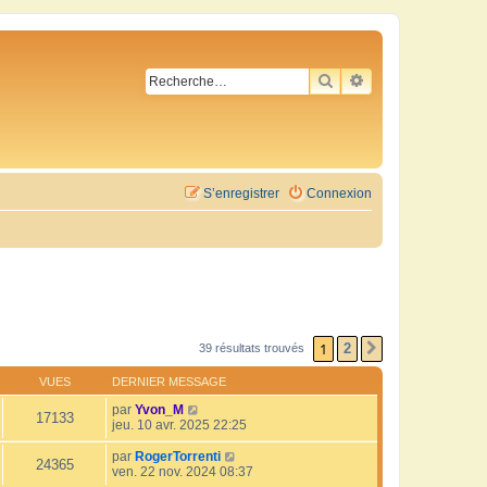
RECHERCHER
RECHERCHE AVA
S’enregistrer
Connexion
1
2
39 résultats trouvés
SUIVANTE
VUES
DERNIER MESSAGE
par
Yvon_M
17133
jeu. 10 avr. 2025 22:25
par
RogerTorrenti
24365
ven. 22 nov. 2024 08:37