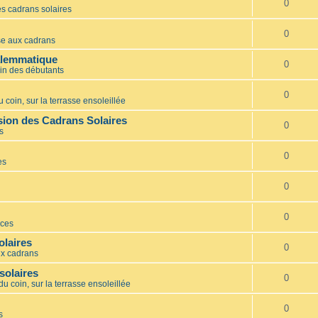
0
s cadrans solaires
0
e aux cadrans
alemmatique
0
in des débutants
0
 coin, sur la terrasse ensoleillée
ion des Cadrans Solaires
0
s
0
es
0
0
ces
olaires
0
x cadrans
solaires
0
du coin, sur la terrasse ensoleillée
0
s