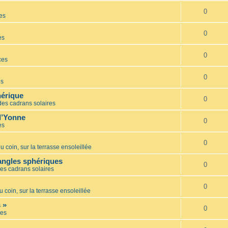
0
es
0
es
0
ces
0
es
hérique
0
des cadrans solaires
l’Yonne
0
es
0
u coin, sur la terrasse ensoleillée
iangles sphériques
0
es cadrans solaires
0
u coin, sur la terrasse ensoleillée
 »
0
es