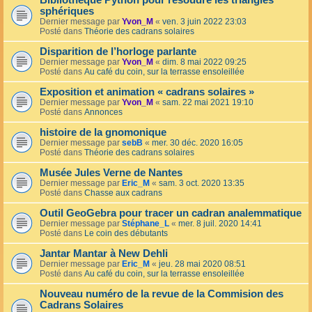
Bibliothèque Python pour résoudre les triangles
sphériques
Dernier message par
Yvon_M
«
ven. 3 juin 2022 23:03
Posté dans
Théorie des cadrans solaires
Disparition de l’horloge parlante
Dernier message par
Yvon_M
«
dim. 8 mai 2022 09:25
Posté dans
Au café du coin, sur la terrasse ensoleillée
Exposition et animation « cadrans solaires »
Dernier message par
Yvon_M
«
sam. 22 mai 2021 19:10
Posté dans
Annonces
histoire de la gnomonique
Dernier message par
sebB
«
mer. 30 déc. 2020 16:05
Posté dans
Théorie des cadrans solaires
Musée Jules Verne de Nantes
Dernier message par
Eric_M
«
sam. 3 oct. 2020 13:35
Posté dans
Chasse aux cadrans
Outil GeoGebra pour tracer un cadran analemmatique
Dernier message par
Stéphane_L
«
mer. 8 juil. 2020 14:41
Posté dans
Le coin des débutants
Jantar Mantar à New Dehli
Dernier message par
Eric_M
«
jeu. 28 mai 2020 08:51
Posté dans
Au café du coin, sur la terrasse ensoleillée
Nouveau numéro de la revue de la Commision des
Cadrans Solaires