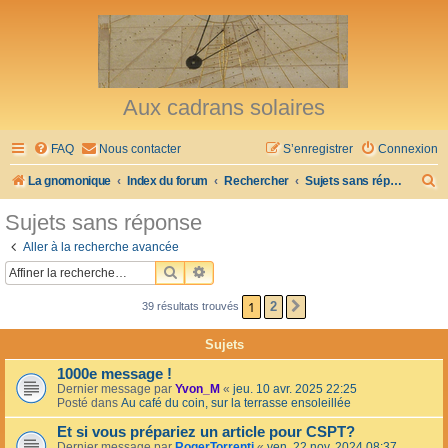
Aux cadrans solaires
FAQ
Nous contacter
S’enregistrer
Connexion
R
La gnomonique
Index du forum
Rechercher
Sujets sans réponse
e
Sujets sans réponse
c
Aller à la recherche avancée
h
RECHERCHER
RECHERCHE AVANCÉE
e
1
2
39 résultats trouvés
SUIVANTE
r
c
Sujets
h
1000e message !
e
Dernier message par
Yvon_M
«
jeu. 10 avr. 2025 22:25
Posté dans
Au café du coin, sur la terrasse ensoleillée
r
Et si vous prépariez un article pour CSPT?
Dernier message par
RogerTorrenti
«
ven. 22 nov. 2024 08:37