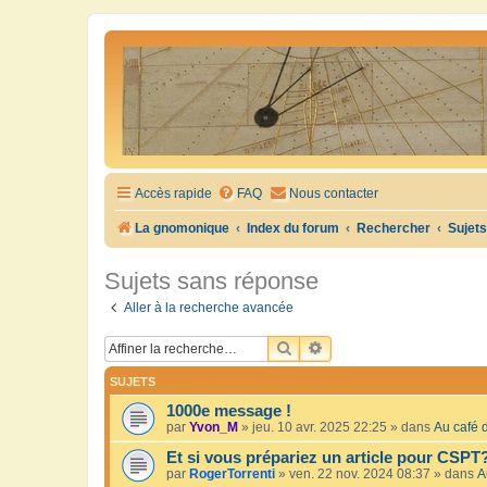
Accès rapide
FAQ
Nous contacter
La gnomonique
Index du forum
Rechercher
Sujet
Sujets sans réponse
Aller à la recherche avancée
RECHERCHER
RECHERCHE AVANCÉE
SUJETS
1000e message !
par
Yvon_M
»
jeu. 10 avr. 2025 22:25
» dans
Au café d
Et si vous prépariez un article pour CSPT
par
RogerTorrenti
»
ven. 22 nov. 2024 08:37
» dans
A