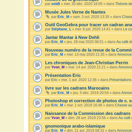
par
sebB
»
mer. 30 déc. 2020 16:05
» dans
Théorie de
Musée Jules Verne de Nantes
par
Eric_M
»
sam. 3 oct. 2020 13:35
» dans
Chass
Outil GeoGebra pour tracer un cadran an
par
Stéphane_L
»
mer. 8 juil. 2020 14:41
» dans
Le co
Jantar Mantar à New Dehli
par
Eric_M
»
jeu. 28 mai 2020 08:51
» dans
Au café du
Nouveau numéro de la revue de la Commis
par
Eric_M
»
mer. 13 mai 2020 21:35
» dans
Annonce
Les chroniques de Jean-Christian Perrin
par
Yvon_M
»
mar. 14 avr. 2020 21:21
» dans
Annonc
Présentation Eric
par
Eric
»
mer. 1 avr. 2020 12:36
» dans
Présentations
livre sur les cadrans Marocains
par
Eric_M
»
jeu. 5 déc. 2019 20:54
» dans
Annon
Photoshop et correction de photos de c. s
par
Eric_M
»
mar. 1 oct. 2019 16:48
» dans
Chasse au
Naissance de la Commission des cadrans 
par
Yvon_M
»
dim. 28 avr. 2019 23:56
» dans
Au café 
gnomonique arabo-islamique
par
Eric_M
»
dim. 21 avr. 2019 08:32
» dans
Annonce