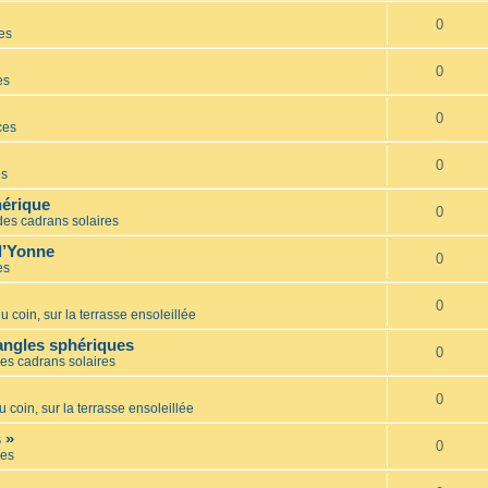
0
es
0
es
0
ces
0
es
hérique
0
des cadrans solaires
l’Yonne
0
es
0
u coin, sur la terrasse ensoleillée
iangles sphériques
0
es cadrans solaires
0
u coin, sur la terrasse ensoleillée
 »
0
es