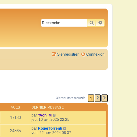
RECHERCHER
RECHERCHE AVA
S’enregistrer
Connexion
1
2
39 résultats trouvés
SUIVANTE
VUES
DERNIER MESSAGE
par
Yvon_M
17130
jeu. 10 avr. 2025 22:25
par
RogerTorrenti
24365
ven. 22 nov. 2024 08:37