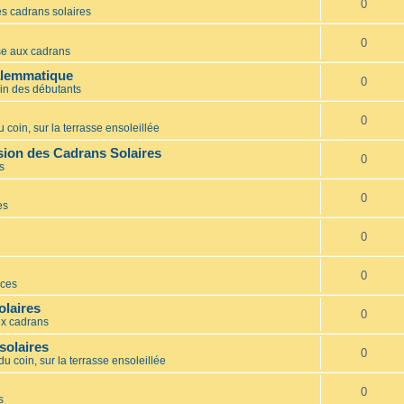
0
s cadrans solaires
0
e aux cadrans
alemmatique
0
in des débutants
0
 coin, sur la terrasse ensoleillée
ion des Cadrans Solaires
0
s
0
es
0
0
ces
olaires
0
x cadrans
solaires
0
du coin, sur la terrasse ensoleillée
0
s