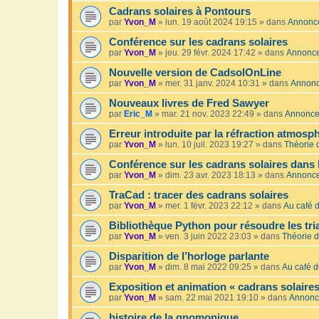
Cadrans solaires à Pontours
par
Yvon_M
»
lun. 19 août 2024 19:15
» dans
Annonc
Conférence sur les cadrans solaires
par
Yvon_M
»
jeu. 29 févr. 2024 17:42
» dans
Annonc
Nouvelle version de CadsolOnLine
par
Yvon_M
»
mer. 31 janv. 2024 10:31
» dans
Annon
Nouveaux livres de Fred Sawyer
par
Eric_M
»
mar. 21 nov. 2023 22:49
» dans
Annonc
Erreur introduite par la réfraction atmosp
par
Yvon_M
»
lun. 10 juil. 2023 19:27
» dans
Théorie 
Conférence sur les cadrans solaires dans 
par
Yvon_M
»
dim. 23 avr. 2023 18:13
» dans
Annonc
TraCad : tracer des cadrans solaires
par
Yvon_M
»
mer. 1 févr. 2023 22:12
» dans
Au café d
Bibliothèque Python pour résoudre les tr
par
Yvon_M
»
ven. 3 juin 2022 23:03
» dans
Théorie d
Disparition de l’horloge parlante
par
Yvon_M
»
dim. 8 mai 2022 09:25
» dans
Au café d
Exposition et animation « cadrans solaires
par
Yvon_M
»
sam. 22 mai 2021 19:10
» dans
Annonc
histoire de la gnomonique