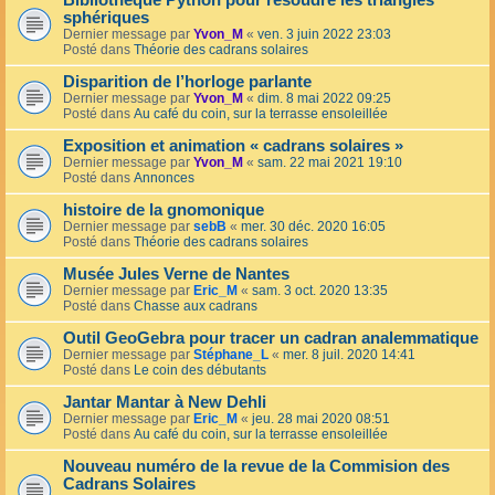
Bibliothèque Python pour résoudre les triangles
sphériques
Dernier message par
Yvon_M
«
ven. 3 juin 2022 23:03
Posté dans
Théorie des cadrans solaires
Disparition de l’horloge parlante
Dernier message par
Yvon_M
«
dim. 8 mai 2022 09:25
Posté dans
Au café du coin, sur la terrasse ensoleillée
Exposition et animation « cadrans solaires »
Dernier message par
Yvon_M
«
sam. 22 mai 2021 19:10
Posté dans
Annonces
histoire de la gnomonique
Dernier message par
sebB
«
mer. 30 déc. 2020 16:05
Posté dans
Théorie des cadrans solaires
Musée Jules Verne de Nantes
Dernier message par
Eric_M
«
sam. 3 oct. 2020 13:35
Posté dans
Chasse aux cadrans
Outil GeoGebra pour tracer un cadran analemmatique
Dernier message par
Stéphane_L
«
mer. 8 juil. 2020 14:41
Posté dans
Le coin des débutants
Jantar Mantar à New Dehli
Dernier message par
Eric_M
«
jeu. 28 mai 2020 08:51
Posté dans
Au café du coin, sur la terrasse ensoleillée
Nouveau numéro de la revue de la Commision des
Cadrans Solaires