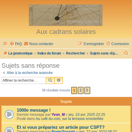
Aux cadrans solaires
FAQ
Nous contacter
S’enregistrer
Connexion
R
La gnomonique
Index du forum
Rechercher
Sujets sans réponse
e
Sujets sans réponse
c
Aller à la recherche avancée
h
RECHERCHER
RECHERCHE AVANCÉE
e
1
2
39 résultats trouvés
SUIVANTE
r
c
Sujets
h
1000e message !
e
Dernier message par
Yvon_M
«
jeu. 10 avr. 2025 22:25
Posté dans
Au café du coin, sur la terrasse ensoleillée
r
Et si vous prépariez un article pour CSPT?
Dernier message par
RogerTorrenti
«
ven. 22 nov. 2024 08:37