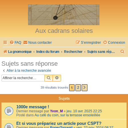
Aux cadrans solaires
FAQ
Nous contacter
S’enregistrer
Connexion
R
La gnomonique
Index du forum
Rechercher
Sujets sans réponse
e
Sujets sans réponse
c
Aller à la recherche avancée
h
RECHERCHER
RECHERCHE AVANCÉE
e
1
2
39 résultats trouvés
SUIVANTE
r
c
Sujets
h
1000e message !
e
Dernier message par
Yvon_M
«
jeu. 10 avr. 2025 22:25
Posté dans
Au café du coin, sur la terrasse ensoleillée
r
Et si vous prépariez un article pour CSPT?
Dernier message par
RogerTorrenti
«
ven. 22 nov. 2024 08:37