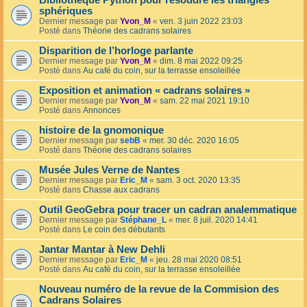
Bibliothèque Python pour résoudre les triangles
sphériques
Dernier message par
Yvon_M
«
ven. 3 juin 2022 23:03
Posté dans
Théorie des cadrans solaires
Disparition de l’horloge parlante
Dernier message par
Yvon_M
«
dim. 8 mai 2022 09:25
Posté dans
Au café du coin, sur la terrasse ensoleillée
Exposition et animation « cadrans solaires »
Dernier message par
Yvon_M
«
sam. 22 mai 2021 19:10
Posté dans
Annonces
histoire de la gnomonique
Dernier message par
sebB
«
mer. 30 déc. 2020 16:05
Posté dans
Théorie des cadrans solaires
Musée Jules Verne de Nantes
Dernier message par
Eric_M
«
sam. 3 oct. 2020 13:35
Posté dans
Chasse aux cadrans
Outil GeoGebra pour tracer un cadran analemmatique
Dernier message par
Stéphane_L
«
mer. 8 juil. 2020 14:41
Posté dans
Le coin des débutants
Jantar Mantar à New Dehli
Dernier message par
Eric_M
«
jeu. 28 mai 2020 08:51
Posté dans
Au café du coin, sur la terrasse ensoleillée
Nouveau numéro de la revue de la Commision des
Cadrans Solaires