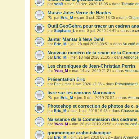
par
sebB
»
mer. 30 déc. 2020 16:05
» dans
Théorie de
Musée Jules Verne de Nantes
par
Eric_M
»
sam. 3 oct. 2020 13:35
» dans
Chass
Outil GeoGebra pour tracer un cadran an
par
Stéphane_L
»
mer. 8 juil. 2020 14:41
» dans
Le co
Jantar Mantar à New Dehli
par
Eric_M
»
jeu. 28 mai 2020 08:51
» dans
Au café du
Nouveau numéro de la revue de la Commis
par
Eric_M
»
mer. 13 mai 2020 21:35
» dans
Annonce
Les chroniques de Jean-Christian Perrin
par
Yvon_M
»
mar. 14 avr. 2020 21:21
» dans
Annonc
Présentation Eric
par
Eric
»
mer. 1 avr. 2020 12:36
» dans
Présentations
livre sur les cadrans Marocains
par
Eric_M
»
jeu. 5 déc. 2019 20:54
» dans
Annon
Photoshop et correction de photos de c. s
par
Eric_M
»
mar. 1 oct. 2019 16:48
» dans
Chasse au
Naissance de la Commission des cadrans 
par
Yvon_M
»
dim. 28 avr. 2019 23:56
» dans
Au café 
gnomonique arabo-islamique
par
Eric_M
»
dim. 21 avr. 2019 08:32
» dans
Annonce