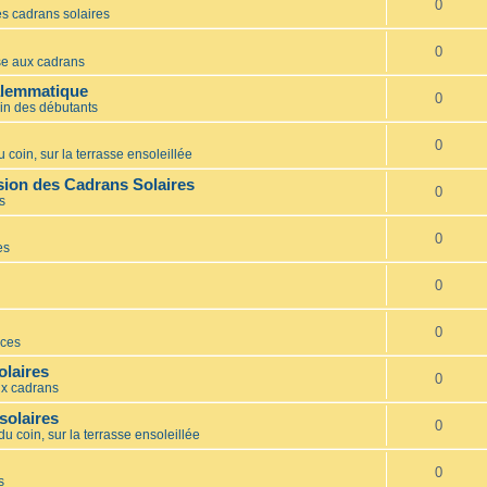
0
s cadrans solaires
0
e aux cadrans
alemmatique
0
in des débutants
0
 coin, sur la terrasse ensoleillée
ion des Cadrans Solaires
0
s
0
es
0
0
ces
olaires
0
x cadrans
solaires
0
du coin, sur la terrasse ensoleillée
0
s