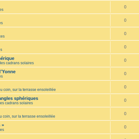
0
es
0
es
0
ces
0
es
hérique
0
des cadrans solaires
l’Yonne
0
es
0
u coin, sur la terrasse ensoleillée
iangles sphériques
0
es cadrans solaires
0
u coin, sur la terrasse ensoleillée
 »
0
es