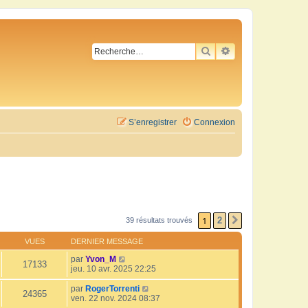
RECHERCHER
RECHERCHE AVA
S’enregistrer
Connexion
1
2
39 résultats trouvés
SUIVANTE
VUES
DERNIER MESSAGE
par
Yvon_M
17133
jeu. 10 avr. 2025 22:25
par
RogerTorrenti
24365
ven. 22 nov. 2024 08:37