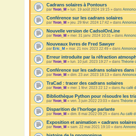
Cadrans solaires à Pontours
par
Yvon_M
»
lun. 19 août 2024 19:15
» dans
Annonc
Conférence sur les cadrans solaires
par
Yvon_M
»
jeu. 29 févr. 2024 17:42
» dans
Annonc
Nouvelle version de CadsolOnLine
par
Yvon_M
»
mer. 31 janv. 2024 10:31
» dans
Annon
Nouveaux livres de Fred Sawyer
par
Eric_M
»
mar. 21 nov. 2023 22:49
» dans
Annonc
Erreur introduite par la réfraction atmosp
par
Yvon_M
»
lun. 10 juil. 2023 19:27
» dans
Théorie 
Conférence sur les cadrans solaires dans 
par
Yvon_M
»
dim. 23 avr. 2023 18:13
» dans
Annonc
TraCad : tracer des cadrans solaires
par
Yvon_M
»
mer. 1 févr. 2023 22:12
» dans
Au café d
Bibliothèque Python pour résoudre les tr
par
Yvon_M
»
ven. 3 juin 2022 23:03
» dans
Théorie d
Disparition de l’horloge parlante
par
Yvon_M
»
dim. 8 mai 2022 09:25
» dans
Au café d
Exposition et animation « cadrans solaires
par
Yvon_M
»
sam. 22 mai 2021 19:10
» dans
Annonc
histoire de la gnomonique