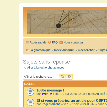
Accès rapide
FAQ
Nous contacter
La gnomonique
Index du forum
Rechercher
Sujet
Sujets sans réponse
Aller à la recherche avancée
RECHERCHER
RECHERCHE AVANCÉE
SUJETS
1000e message !
par
Yvon_M
»
jeu. 10 avr. 2025 22:25
» dans
Au café d
Et si vous prépariez un article pour CSPT
par
RogerTorrenti
»
ven. 22 nov. 2024 08:37
» dans
A