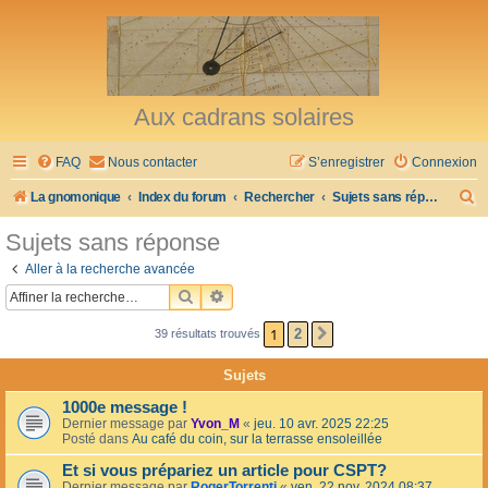
Aux cadrans solaires
FAQ
Nous contacter
S’enregistrer
Connexion
R
La gnomonique
Index du forum
Rechercher
Sujets sans réponse
e
Sujets sans réponse
c
Aller à la recherche avancée
h
RECHERCHER
RECHERCHE AVANCÉE
e
1
2
39 résultats trouvés
SUIVANTE
r
c
Sujets
h
1000e message !
e
Dernier message par
Yvon_M
«
jeu. 10 avr. 2025 22:25
Posté dans
Au café du coin, sur la terrasse ensoleillée
r
Et si vous prépariez un article pour CSPT?
Dernier message par
RogerTorrenti
«
ven. 22 nov. 2024 08:37