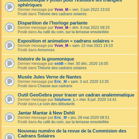
Bibliothèque Python pour résoudre les triangles
sphériques
Dernier message par
Yvon_M
«
ven. 3 juin 2022 23:03
Posté dans
Théorie des cadrans solaires
Disparition de l’horloge parlante
Dernier message par
Yvon_M
«
dim. 8 mai 2022 09:25
Posté dans
Au café du coin, sur la terrasse ensoleillée
Exposition et animation « cadrans solaires »
Dernier message par
Yvon_M
«
sam. 22 mai 2021 19:10
Posté dans
Annonces
histoire de la gnomonique
Dernier message par
sebB
«
mer. 30 déc. 2020 16:05
Posté dans
Théorie des cadrans solaires
Musée Jules Verne de Nantes
Dernier message par
Eric_M
«
sam. 3 oct. 2020 13:35
Posté dans
Chasse aux cadrans
Outil GeoGebra pour tracer un cadran analemmatique
Dernier message par
Stéphane_L
«
mer. 8 juil. 2020 14:41
Posté dans
Le coin des débutants
Jantar Mantar à New Dehli
Dernier message par
Eric_M
«
jeu. 28 mai 2020 08:51
Posté dans
Au café du coin, sur la terrasse ensoleillée
Nouveau numéro de la revue de la Commision des
Cadrans Solaires