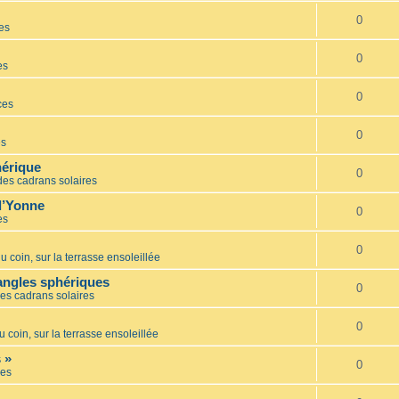
0
es
0
es
0
ces
0
es
hérique
0
des cadrans solaires
l’Yonne
0
es
0
u coin, sur la terrasse ensoleillée
iangles sphériques
0
es cadrans solaires
0
u coin, sur la terrasse ensoleillée
 »
0
es