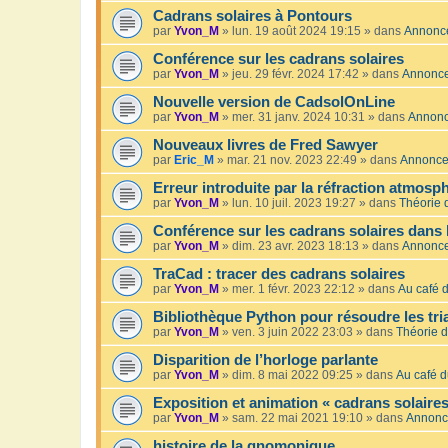
Cadrans solaires à Pontours
par
Yvon_M
»
lun. 19 août 2024 19:15
» dans
Annonc
Conférence sur les cadrans solaires
par
Yvon_M
»
jeu. 29 févr. 2024 17:42
» dans
Annonc
Nouvelle version de CadsolOnLine
par
Yvon_M
»
mer. 31 janv. 2024 10:31
» dans
Annon
Nouveaux livres de Fred Sawyer
par
Eric_M
»
mar. 21 nov. 2023 22:49
» dans
Annonc
Erreur introduite par la réfraction atmosp
par
Yvon_M
»
lun. 10 juil. 2023 19:27
» dans
Théorie 
Conférence sur les cadrans solaires dans 
par
Yvon_M
»
dim. 23 avr. 2023 18:13
» dans
Annonc
TraCad : tracer des cadrans solaires
par
Yvon_M
»
mer. 1 févr. 2023 22:12
» dans
Au café d
Bibliothèque Python pour résoudre les tr
par
Yvon_M
»
ven. 3 juin 2022 23:03
» dans
Théorie d
Disparition de l’horloge parlante
par
Yvon_M
»
dim. 8 mai 2022 09:25
» dans
Au café d
Exposition et animation « cadrans solaires
par
Yvon_M
»
sam. 22 mai 2021 19:10
» dans
Annonc
histoire de la gnomonique