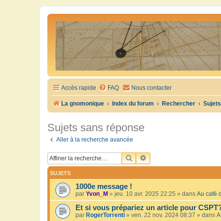
Accès rapide
FAQ
Nous contacter
La gnomonique
Index du forum
Rechercher
Sujet
Sujets sans réponse
Aller à la recherche avancée
RECHERCHER
RECHERCHE AVANCÉE
SUJETS
1000e message !
par
Yvon_M
»
jeu. 10 avr. 2025 22:25
» dans
Au café d
Et si vous prépariez un article pour CSPT
par
RogerTorrenti
»
ven. 22 nov. 2024 08:37
» dans
A