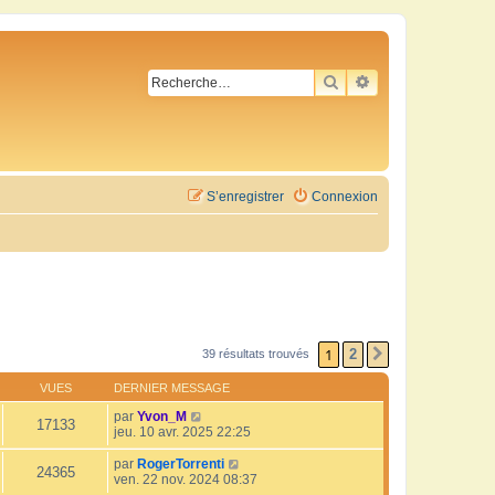
RECHERCHER
RECHERCHE AVA
S’enregistrer
Connexion
1
2
39 résultats trouvés
SUIVANTE
VUES
DERNIER MESSAGE
par
Yvon_M
17133
jeu. 10 avr. 2025 22:25
par
RogerTorrenti
24365
ven. 22 nov. 2024 08:37