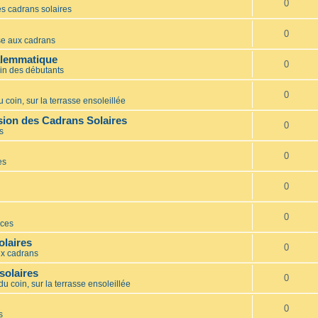
0
s cadrans solaires
0
e aux cadrans
alemmatique
0
in des débutants
0
 coin, sur la terrasse ensoleillée
ion des Cadrans Solaires
0
s
0
es
0
0
ces
olaires
0
x cadrans
solaires
0
du coin, sur la terrasse ensoleillée
0
s