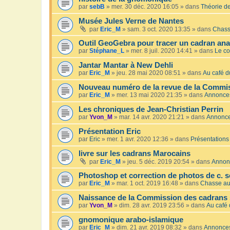
par
sebB
»
mer. 30 déc. 2020 16:05
» dans
Théorie de
Musée Jules Verne de Nantes
par
Eric_M
»
sam. 3 oct. 2020 13:35
» dans
Chass
Outil GeoGebra pour tracer un cadran an
par
Stéphane_L
»
mer. 8 juil. 2020 14:41
» dans
Le co
Jantar Mantar à New Dehli
par
Eric_M
»
jeu. 28 mai 2020 08:51
» dans
Au café du
Nouveau numéro de la revue de la Commis
par
Eric_M
»
mer. 13 mai 2020 21:35
» dans
Annonce
Les chroniques de Jean-Christian Perrin
par
Yvon_M
»
mar. 14 avr. 2020 21:21
» dans
Annonc
Présentation Eric
par
Eric
»
mer. 1 avr. 2020 12:36
» dans
Présentations
livre sur les cadrans Marocains
par
Eric_M
»
jeu. 5 déc. 2019 20:54
» dans
Annon
Photoshop et correction de photos de c. s
par
Eric_M
»
mar. 1 oct. 2019 16:48
» dans
Chasse au
Naissance de la Commission des cadrans 
par
Yvon_M
»
dim. 28 avr. 2019 23:56
» dans
Au café 
gnomonique arabo-islamique
par
Eric_M
»
dim. 21 avr. 2019 08:32
» dans
Annonce