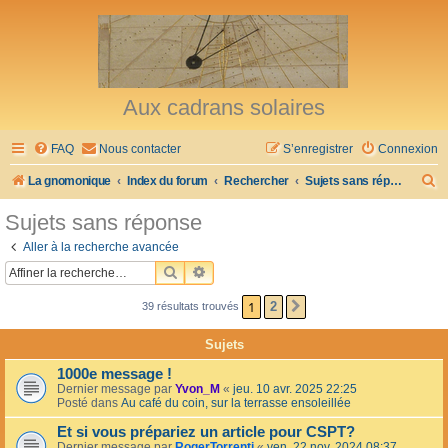
Aux cadrans solaires
FAQ
Nous contacter
S’enregistrer
Connexion
R
La gnomonique
Index du forum
Rechercher
Sujets sans réponse
e
Sujets sans réponse
c
Aller à la recherche avancée
h
RECHERCHER
RECHERCHE AVANCÉE
e
1
2
39 résultats trouvés
SUIVANTE
r
c
Sujets
h
1000e message !
e
Dernier message par
Yvon_M
«
jeu. 10 avr. 2025 22:25
Posté dans
Au café du coin, sur la terrasse ensoleillée
r
Et si vous prépariez un article pour CSPT?
Dernier message par
RogerTorrenti
«
ven. 22 nov. 2024 08:37