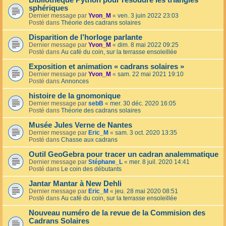
Bibliothèque Python pour résoudre les triangles
sphériques
Dernier message par
Yvon_M
«
ven. 3 juin 2022 23:03
Posté dans
Théorie des cadrans solaires
Disparition de l’horloge parlante
Dernier message par
Yvon_M
«
dim. 8 mai 2022 09:25
Posté dans
Au café du coin, sur la terrasse ensoleillée
Exposition et animation « cadrans solaires »
Dernier message par
Yvon_M
«
sam. 22 mai 2021 19:10
Posté dans
Annonces
histoire de la gnomonique
Dernier message par
sebB
«
mer. 30 déc. 2020 16:05
Posté dans
Théorie des cadrans solaires
Musée Jules Verne de Nantes
Dernier message par
Eric_M
«
sam. 3 oct. 2020 13:35
Posté dans
Chasse aux cadrans
Outil GeoGebra pour tracer un cadran analemmatique
Dernier message par
Stéphane_L
«
mer. 8 juil. 2020 14:41
Posté dans
Le coin des débutants
Jantar Mantar à New Dehli
Dernier message par
Eric_M
«
jeu. 28 mai 2020 08:51
Posté dans
Au café du coin, sur la terrasse ensoleillée
Nouveau numéro de la revue de la Commision des
Cadrans Solaires