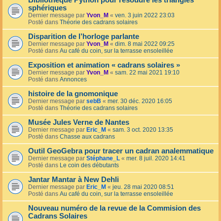
Bibliothèque Python pour résoudre les triangles
sphériques
Dernier message par
Yvon_M
«
ven. 3 juin 2022 23:03
Posté dans
Théorie des cadrans solaires
Disparition de l’horloge parlante
Dernier message par
Yvon_M
«
dim. 8 mai 2022 09:25
Posté dans
Au café du coin, sur la terrasse ensoleillée
Exposition et animation « cadrans solaires »
Dernier message par
Yvon_M
«
sam. 22 mai 2021 19:10
Posté dans
Annonces
histoire de la gnomonique
Dernier message par
sebB
«
mer. 30 déc. 2020 16:05
Posté dans
Théorie des cadrans solaires
Musée Jules Verne de Nantes
Dernier message par
Eric_M
«
sam. 3 oct. 2020 13:35
Posté dans
Chasse aux cadrans
Outil GeoGebra pour tracer un cadran analemmatique
Dernier message par
Stéphane_L
«
mer. 8 juil. 2020 14:41
Posté dans
Le coin des débutants
Jantar Mantar à New Dehli
Dernier message par
Eric_M
«
jeu. 28 mai 2020 08:51
Posté dans
Au café du coin, sur la terrasse ensoleillée
Nouveau numéro de la revue de la Commision des
Cadrans Solaires