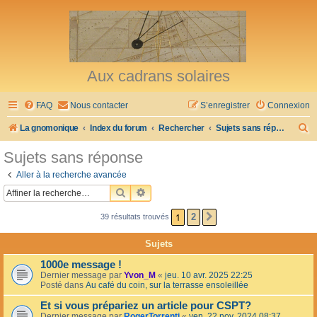
Aux cadrans solaires
FAQ
Nous contacter
S’enregistrer
Connexion
R
La gnomonique
Index du forum
Rechercher
Sujets sans réponse
e
Sujets sans réponse
c
Aller à la recherche avancée
h
RECHERCHER
RECHERCHE AVANCÉE
e
1
2
39 résultats trouvés
SUIVANTE
r
c
Sujets
h
1000e message !
e
Dernier message par
Yvon_M
«
jeu. 10 avr. 2025 22:25
Posté dans
Au café du coin, sur la terrasse ensoleillée
r
Et si vous prépariez un article pour CSPT?
Dernier message par
RogerTorrenti
«
ven. 22 nov. 2024 08:37