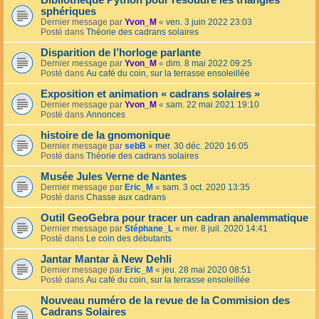
Bibliothèque Python pour résoudre les triangles
sphériques
Dernier message par
Yvon_M
«
ven. 3 juin 2022 23:03
Posté dans
Théorie des cadrans solaires
Disparition de l’horloge parlante
Dernier message par
Yvon_M
«
dim. 8 mai 2022 09:25
Posté dans
Au café du coin, sur la terrasse ensoleillée
Exposition et animation « cadrans solaires »
Dernier message par
Yvon_M
«
sam. 22 mai 2021 19:10
Posté dans
Annonces
histoire de la gnomonique
Dernier message par
sebB
«
mer. 30 déc. 2020 16:05
Posté dans
Théorie des cadrans solaires
Musée Jules Verne de Nantes
Dernier message par
Eric_M
«
sam. 3 oct. 2020 13:35
Posté dans
Chasse aux cadrans
Outil GeoGebra pour tracer un cadran analemmatique
Dernier message par
Stéphane_L
«
mer. 8 juil. 2020 14:41
Posté dans
Le coin des débutants
Jantar Mantar à New Dehli
Dernier message par
Eric_M
«
jeu. 28 mai 2020 08:51
Posté dans
Au café du coin, sur la terrasse ensoleillée
Nouveau numéro de la revue de la Commision des
Cadrans Solaires