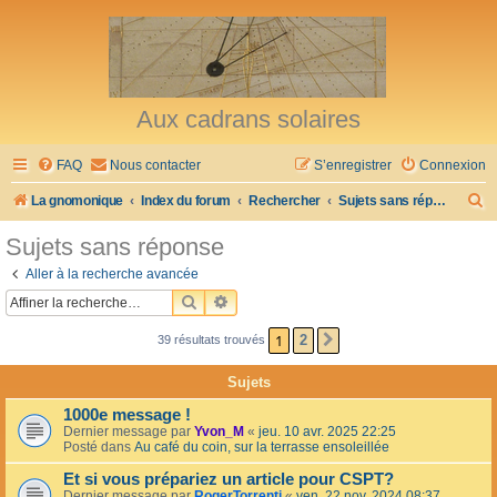
Aux cadrans solaires
FAQ
Nous contacter
S’enregistrer
Connexion
R
La gnomonique
Index du forum
Rechercher
Sujets sans réponse
e
Sujets sans réponse
c
Aller à la recherche avancée
h
RECHERCHER
RECHERCHE AVANCÉE
e
1
2
39 résultats trouvés
SUIVANTE
r
c
Sujets
h
1000e message !
e
Dernier message par
Yvon_M
«
jeu. 10 avr. 2025 22:25
Posté dans
Au café du coin, sur la terrasse ensoleillée
r
Et si vous prépariez un article pour CSPT?
Dernier message par
RogerTorrenti
«
ven. 22 nov. 2024 08:37