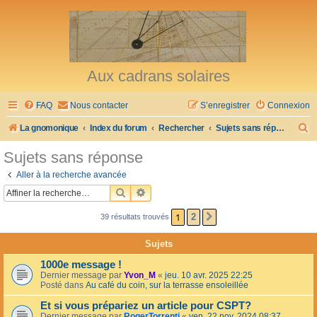
Aux cadrans solaires
FAQ
Nous contacter
S’enregistrer
Connexion
R
La gnomonique
Index du forum
Rechercher
Sujets sans réponse
e
Sujets sans réponse
c
Aller à la recherche avancée
h
RECHERCHER
RECHERCHE AVANCÉE
e
1
2
39 résultats trouvés
SUIVANTE
r
c
Sujets
h
1000e message !
e
Dernier message par
Yvon_M
«
jeu. 10 avr. 2025 22:25
Posté dans
Au café du coin, sur la terrasse ensoleillée
r
Et si vous prépariez un article pour CSPT?
Dernier message par
RogerTorrenti
«
ven. 22 nov. 2024 08:37