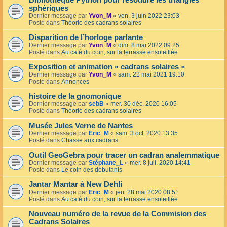
Bibliothèque Python pour résoudre les triangles
sphériques
Dernier message par
Yvon_M
«
ven. 3 juin 2022 23:03
Posté dans
Théorie des cadrans solaires
Disparition de l’horloge parlante
Dernier message par
Yvon_M
«
dim. 8 mai 2022 09:25
Posté dans
Au café du coin, sur la terrasse ensoleillée
Exposition et animation « cadrans solaires »
Dernier message par
Yvon_M
«
sam. 22 mai 2021 19:10
Posté dans
Annonces
histoire de la gnomonique
Dernier message par
sebB
«
mer. 30 déc. 2020 16:05
Posté dans
Théorie des cadrans solaires
Musée Jules Verne de Nantes
Dernier message par
Eric_M
«
sam. 3 oct. 2020 13:35
Posté dans
Chasse aux cadrans
Outil GeoGebra pour tracer un cadran analemmatique
Dernier message par
Stéphane_L
«
mer. 8 juil. 2020 14:41
Posté dans
Le coin des débutants
Jantar Mantar à New Dehli
Dernier message par
Eric_M
«
jeu. 28 mai 2020 08:51
Posté dans
Au café du coin, sur la terrasse ensoleillée
Nouveau numéro de la revue de la Commision des
Cadrans Solaires