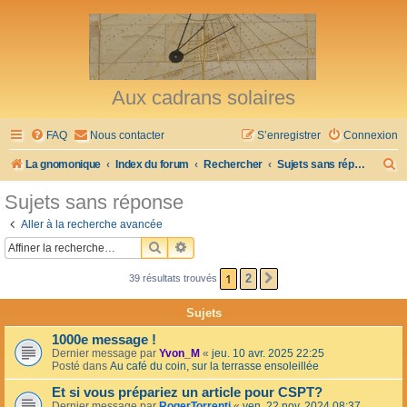
Aux cadrans solaires
FAQ
Nous contacter
S’enregistrer
Connexion
R
La gnomonique
Index du forum
Rechercher
Sujets sans réponse
e
Sujets sans réponse
c
Aller à la recherche avancée
h
RECHERCHER
RECHERCHE AVANCÉE
e
1
2
39 résultats trouvés
SUIVANTE
r
c
Sujets
h
1000e message !
e
Dernier message par
Yvon_M
«
jeu. 10 avr. 2025 22:25
Posté dans
Au café du coin, sur la terrasse ensoleillée
r
Et si vous prépariez un article pour CSPT?
Dernier message par
RogerTorrenti
«
ven. 22 nov. 2024 08:37