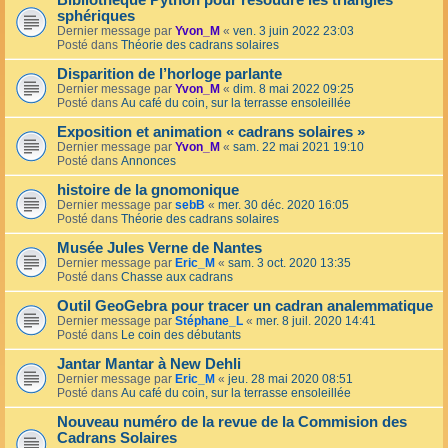
Bibliothèque Python pour résoudre les triangles
sphériques
Dernier message par
Yvon_M
«
ven. 3 juin 2022 23:03
Posté dans
Théorie des cadrans solaires
Disparition de l’horloge parlante
Dernier message par
Yvon_M
«
dim. 8 mai 2022 09:25
Posté dans
Au café du coin, sur la terrasse ensoleillée
Exposition et animation « cadrans solaires »
Dernier message par
Yvon_M
«
sam. 22 mai 2021 19:10
Posté dans
Annonces
histoire de la gnomonique
Dernier message par
sebB
«
mer. 30 déc. 2020 16:05
Posté dans
Théorie des cadrans solaires
Musée Jules Verne de Nantes
Dernier message par
Eric_M
«
sam. 3 oct. 2020 13:35
Posté dans
Chasse aux cadrans
Outil GeoGebra pour tracer un cadran analemmatique
Dernier message par
Stéphane_L
«
mer. 8 juil. 2020 14:41
Posté dans
Le coin des débutants
Jantar Mantar à New Dehli
Dernier message par
Eric_M
«
jeu. 28 mai 2020 08:51
Posté dans
Au café du coin, sur la terrasse ensoleillée
Nouveau numéro de la revue de la Commision des
Cadrans Solaires