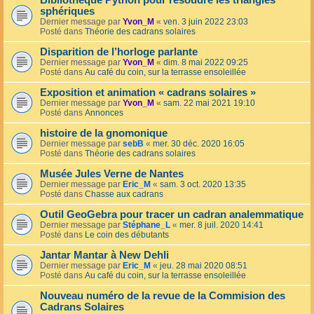
Bibliothèque Python pour résoudre les triangles
sphériques
Dernier message par
Yvon_M
«
ven. 3 juin 2022 23:03
Posté dans
Théorie des cadrans solaires
Disparition de l’horloge parlante
Dernier message par
Yvon_M
«
dim. 8 mai 2022 09:25
Posté dans
Au café du coin, sur la terrasse ensoleillée
Exposition et animation « cadrans solaires »
Dernier message par
Yvon_M
«
sam. 22 mai 2021 19:10
Posté dans
Annonces
histoire de la gnomonique
Dernier message par
sebB
«
mer. 30 déc. 2020 16:05
Posté dans
Théorie des cadrans solaires
Musée Jules Verne de Nantes
Dernier message par
Eric_M
«
sam. 3 oct. 2020 13:35
Posté dans
Chasse aux cadrans
Outil GeoGebra pour tracer un cadran analemmatique
Dernier message par
Stéphane_L
«
mer. 8 juil. 2020 14:41
Posté dans
Le coin des débutants
Jantar Mantar à New Dehli
Dernier message par
Eric_M
«
jeu. 28 mai 2020 08:51
Posté dans
Au café du coin, sur la terrasse ensoleillée
Nouveau numéro de la revue de la Commision des
Cadrans Solaires