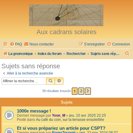
Aux cadrans solaires
FAQ
Nous contacter
S’enregistrer
Connexion
R
La gnomonique
Index du forum
Rechercher
Sujets sans réponse
e
Sujets sans réponse
c
Aller à la recherche avancée
h
RECHERCHER
RECHERCHE AVANCÉE
e
1
2
39 résultats trouvés
SUIVANTE
r
c
Sujets
h
1000e message !
e
Dernier message par
Yvon_M
«
jeu. 10 avr. 2025 22:25
Posté dans
Au café du coin, sur la terrasse ensoleillée
r
Et si vous prépariez un article pour CSPT?
Dernier message par
RogerTorrenti
«
ven. 22 nov. 2024 08:37