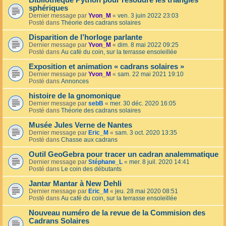
Bibliothèque Python pour résoudre les triangles
sphériques
Dernier message par
Yvon_M
«
ven. 3 juin 2022 23:03
Posté dans
Théorie des cadrans solaires
Disparition de l’horloge parlante
Dernier message par
Yvon_M
«
dim. 8 mai 2022 09:25
Posté dans
Au café du coin, sur la terrasse ensoleillée
Exposition et animation « cadrans solaires »
Dernier message par
Yvon_M
«
sam. 22 mai 2021 19:10
Posté dans
Annonces
histoire de la gnomonique
Dernier message par
sebB
«
mer. 30 déc. 2020 16:05
Posté dans
Théorie des cadrans solaires
Musée Jules Verne de Nantes
Dernier message par
Eric_M
«
sam. 3 oct. 2020 13:35
Posté dans
Chasse aux cadrans
Outil GeoGebra pour tracer un cadran analemmatique
Dernier message par
Stéphane_L
«
mer. 8 juil. 2020 14:41
Posté dans
Le coin des débutants
Jantar Mantar à New Dehli
Dernier message par
Eric_M
«
jeu. 28 mai 2020 08:51
Posté dans
Au café du coin, sur la terrasse ensoleillée
Nouveau numéro de la revue de la Commision des
Cadrans Solaires