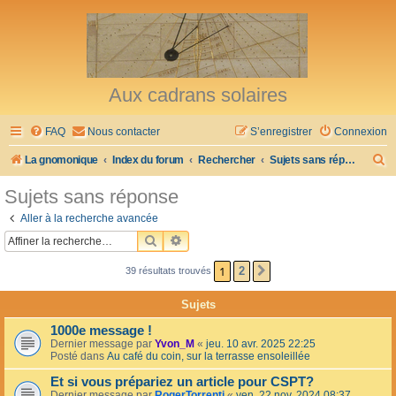
Aux cadrans solaires
FAQ
Nous contacter
S’enregistrer
Connexion
R
La gnomonique
Index du forum
Rechercher
Sujets sans réponse
e
Sujets sans réponse
c
Aller à la recherche avancée
h
RECHERCHER
RECHERCHE AVANCÉE
e
1
2
39 résultats trouvés
SUIVANTE
r
c
Sujets
h
1000e message !
e
Dernier message par
Yvon_M
«
jeu. 10 avr. 2025 22:25
Posté dans
Au café du coin, sur la terrasse ensoleillée
r
Et si vous prépariez un article pour CSPT?
Dernier message par
RogerTorrenti
«
ven. 22 nov. 2024 08:37