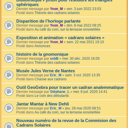
Bibliothèque Python pour résoudre les triangles
sphériques
Dernier message par
Yvon_M
«
ven. 3 juin 2022 23:03
Posté dans
Théorie des cadrans solaires
Disparition de l’horloge parlante
Dernier message par
Yvon_M
«
dim. 8 mai 2022 09:25
Posté dans
Au café du coin, sur la terrasse ensoleillée
Exposition et animation « cadrans solaires »
Dernier message par
Yvon_M
«
sam. 22 mai 2021 19:10
Posté dans
Annonces
histoire de la gnomonique
Dernier message par
sebB
«
mer. 30 déc. 2020 16:05
Posté dans
Théorie des cadrans solaires
Musée Jules Verne de Nantes
Dernier message par
Eric_M
«
sam. 3 oct. 2020 13:35
Posté dans
Chasse aux cadrans
Outil GeoGebra pour tracer un cadran analemmatique
Dernier message par
Stéphane_L
«
mer. 8 juil. 2020 14:41
Posté dans
Le coin des débutants
Jantar Mantar à New Dehli
Dernier message par
Eric_M
«
jeu. 28 mai 2020 08:51
Posté dans
Au café du coin, sur la terrasse ensoleillée
Nouveau numéro de la revue de la Commision des
Cadrans Solaires