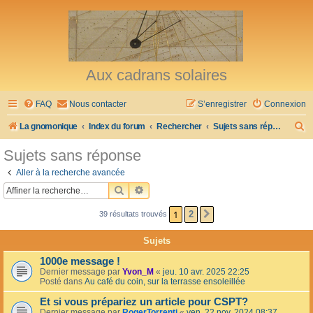
Aux cadrans solaires
FAQ
Nous contacter
S’enregistrer
Connexion
R
La gnomonique
Index du forum
Rechercher
Sujets sans réponse
e
Sujets sans réponse
c
Aller à la recherche avancée
h
RECHERCHER
RECHERCHE AVANCÉE
e
1
2
39 résultats trouvés
SUIVANTE
r
c
Sujets
h
1000e message !
e
Dernier message par
Yvon_M
«
jeu. 10 avr. 2025 22:25
Posté dans
Au café du coin, sur la terrasse ensoleillée
r
Et si vous prépariez un article pour CSPT?
Dernier message par
RogerTorrenti
«
ven. 22 nov. 2024 08:37