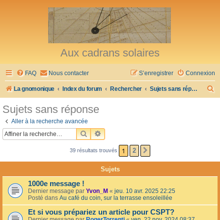
Aux cadrans solaires
FAQ
Nous contacter
S’enregistrer
Connexion
R
La gnomonique
Index du forum
Rechercher
Sujets sans réponse
e
Sujets sans réponse
c
Aller à la recherche avancée
h
RECHERCHER
RECHERCHE AVANCÉE
e
1
2
39 résultats trouvés
SUIVANTE
r
c
Sujets
h
1000e message !
e
Dernier message par
Yvon_M
«
jeu. 10 avr. 2025 22:25
Posté dans
Au café du coin, sur la terrasse ensoleillée
r
Et si vous prépariez un article pour CSPT?
Dernier message par
RogerTorrenti
«
ven. 22 nov. 2024 08:37