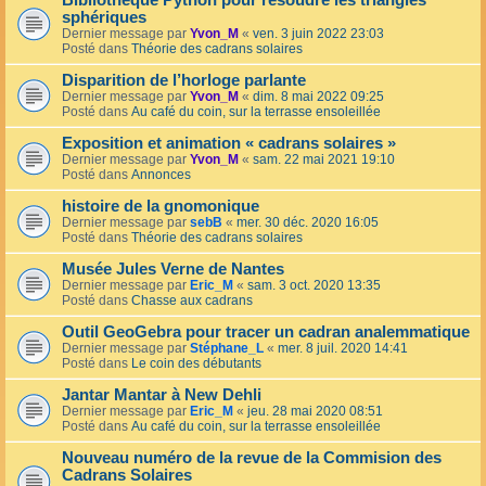
Bibliothèque Python pour résoudre les triangles
sphériques
Dernier message par
Yvon_M
«
ven. 3 juin 2022 23:03
Posté dans
Théorie des cadrans solaires
Disparition de l’horloge parlante
Dernier message par
Yvon_M
«
dim. 8 mai 2022 09:25
Posté dans
Au café du coin, sur la terrasse ensoleillée
Exposition et animation « cadrans solaires »
Dernier message par
Yvon_M
«
sam. 22 mai 2021 19:10
Posté dans
Annonces
histoire de la gnomonique
Dernier message par
sebB
«
mer. 30 déc. 2020 16:05
Posté dans
Théorie des cadrans solaires
Musée Jules Verne de Nantes
Dernier message par
Eric_M
«
sam. 3 oct. 2020 13:35
Posté dans
Chasse aux cadrans
Outil GeoGebra pour tracer un cadran analemmatique
Dernier message par
Stéphane_L
«
mer. 8 juil. 2020 14:41
Posté dans
Le coin des débutants
Jantar Mantar à New Dehli
Dernier message par
Eric_M
«
jeu. 28 mai 2020 08:51
Posté dans
Au café du coin, sur la terrasse ensoleillée
Nouveau numéro de la revue de la Commision des
Cadrans Solaires