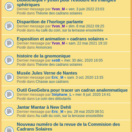
Bibliothèque Python pour résoudre les triangles
sphériques
Dernier message par
Yvon_M
«
ven. 3 juin 2022 23:03
Posté dans
Théorie des cadrans solaires
Disparition de l’horloge parlante
Dernier message par
Yvon_M
«
dim. 8 mai 2022 09:25
Posté dans
Au café du coin, sur la terrasse ensoleillée
Exposition et animation « cadrans solaires »
Dernier message par
Yvon_M
«
sam. 22 mai 2021 19:10
Posté dans
Annonces
histoire de la gnomonique
Dernier message par
sebB
«
mer. 30 déc. 2020 16:05
Posté dans
Théorie des cadrans solaires
Musée Jules Verne de Nantes
Dernier message par
Eric_M
«
sam. 3 oct. 2020 13:35
Posté dans
Chasse aux cadrans
Outil GeoGebra pour tracer un cadran analemmatique
Dernier message par
Stéphane_L
«
mer. 8 juil. 2020 14:41
Posté dans
Le coin des débutants
Jantar Mantar à New Dehli
Dernier message par
Eric_M
«
jeu. 28 mai 2020 08:51
Posté dans
Au café du coin, sur la terrasse ensoleillée
Nouveau numéro de la revue de la Commision des
Cadrans Solaires