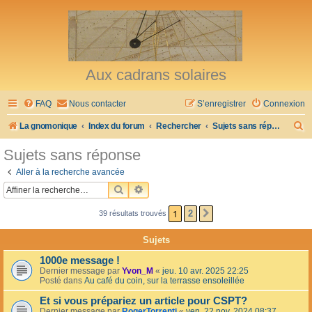
Aux cadrans solaires
FAQ
Nous contacter
S’enregistrer
Connexion
R
La gnomonique
Index du forum
Rechercher
Sujets sans réponse
e
Sujets sans réponse
c
Aller à la recherche avancée
h
RECHERCHER
RECHERCHE AVANCÉE
e
1
2
39 résultats trouvés
SUIVANTE
r
c
Sujets
h
1000e message !
e
Dernier message par
Yvon_M
«
jeu. 10 avr. 2025 22:25
Posté dans
Au café du coin, sur la terrasse ensoleillée
r
Et si vous prépariez un article pour CSPT?
Dernier message par
RogerTorrenti
«
ven. 22 nov. 2024 08:37