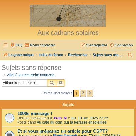
Aux cadrans solaires
FAQ
Nous contacter
S’enregistrer
Connexion
R
La gnomonique
Index du forum
Rechercher
Sujets sans réponse
e
Sujets sans réponse
c
Aller à la recherche avancée
h
RECHERCHER
RECHERCHE AVANCÉE
e
1
2
39 résultats trouvés
SUIVANTE
r
c
Sujets
h
1000e message !
e
Dernier message par
Yvon_M
«
jeu. 10 avr. 2025 22:25
Posté dans
Au café du coin, sur la terrasse ensoleillée
r
Et si vous prépariez un article pour CSPT?
Dernier message par
RogerTorrenti
«
ven. 22 nov. 2024 08:37