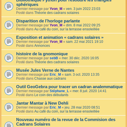
Bibliothèque Python pour résoudre les triangles
sphériques
Dernier message par
Yvon_M
«
ven. 3 juin 2022 23:03
Posté dans
Théorie des cadrans solaires
Disparition de l’horloge parlante
Dernier message par
Yvon_M
«
dim. 8 mai 2022 09:25
Posté dans
Au café du coin, sur la terrasse ensoleillée
Exposition et animation « cadrans solaires »
Dernier message par
Yvon_M
«
sam. 22 mai 2021 19:10
Posté dans
Annonces
histoire de la gnomonique
Dernier message par
sebB
«
mer. 30 déc. 2020 16:05
Posté dans
Théorie des cadrans solaires
Musée Jules Verne de Nantes
Dernier message par
Eric_M
«
sam. 3 oct. 2020 13:35
Posté dans
Chasse aux cadrans
Outil GeoGebra pour tracer un cadran analemmatique
Dernier message par
Stéphane_L
«
mer. 8 juil. 2020 14:41
Posté dans
Le coin des débutants
Jantar Mantar à New Dehli
Dernier message par
Eric_M
«
jeu. 28 mai 2020 08:51
Posté dans
Au café du coin, sur la terrasse ensoleillée
Nouveau numéro de la revue de la Commision des
Cadrans Solaires