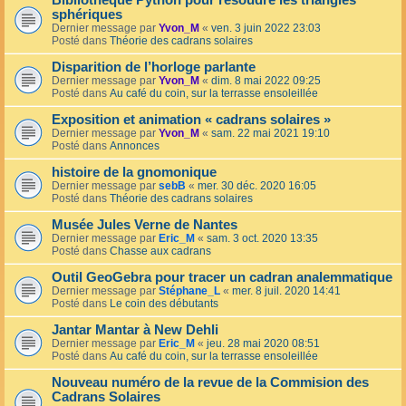
Bibliothèque Python pour résoudre les triangles
sphériques
Dernier message par
Yvon_M
«
ven. 3 juin 2022 23:03
Posté dans
Théorie des cadrans solaires
Disparition de l’horloge parlante
Dernier message par
Yvon_M
«
dim. 8 mai 2022 09:25
Posté dans
Au café du coin, sur la terrasse ensoleillée
Exposition et animation « cadrans solaires »
Dernier message par
Yvon_M
«
sam. 22 mai 2021 19:10
Posté dans
Annonces
histoire de la gnomonique
Dernier message par
sebB
«
mer. 30 déc. 2020 16:05
Posté dans
Théorie des cadrans solaires
Musée Jules Verne de Nantes
Dernier message par
Eric_M
«
sam. 3 oct. 2020 13:35
Posté dans
Chasse aux cadrans
Outil GeoGebra pour tracer un cadran analemmatique
Dernier message par
Stéphane_L
«
mer. 8 juil. 2020 14:41
Posté dans
Le coin des débutants
Jantar Mantar à New Dehli
Dernier message par
Eric_M
«
jeu. 28 mai 2020 08:51
Posté dans
Au café du coin, sur la terrasse ensoleillée
Nouveau numéro de la revue de la Commision des
Cadrans Solaires