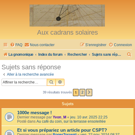
Aux cadrans solaires
FAQ
Nous contacter
S’enregistrer
Connexion
R
La gnomonique
Index du forum
Rechercher
Sujets sans réponse
e
Sujets sans réponse
c
Aller à la recherche avancée
h
RECHERCHER
RECHERCHE AVANCÉE
e
1
2
39 résultats trouvés
SUIVANTE
r
c
Sujets
h
1000e message !
e
Dernier message par
Yvon_M
«
jeu. 10 avr. 2025 22:25
Posté dans
Au café du coin, sur la terrasse ensoleillée
r
Et si vous prépariez un article pour CSPT?
Dernier message par
RogerTorrenti
«
ven. 22 nov. 2024 08:37