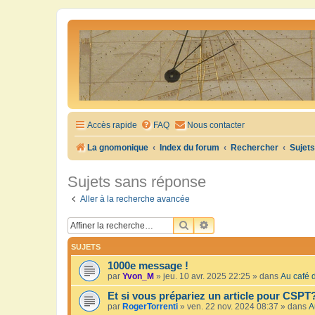
Accès rapide
FAQ
Nous contacter
La gnomonique
Index du forum
Rechercher
Sujet
Sujets sans réponse
Aller à la recherche avancée
RECHERCHER
RECHERCHE AVANCÉE
SUJETS
1000e message !
par
Yvon_M
»
jeu. 10 avr. 2025 22:25
» dans
Au café d
Et si vous prépariez un article pour CSPT
par
RogerTorrenti
»
ven. 22 nov. 2024 08:37
» dans
A