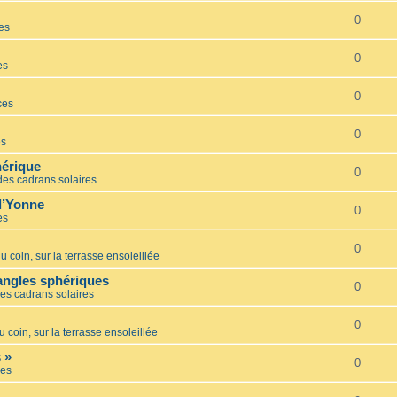
0
es
0
es
0
ces
0
es
hérique
0
des cadrans solaires
l’Yonne
0
es
0
u coin, sur la terrasse ensoleillée
iangles sphériques
0
es cadrans solaires
0
u coin, sur la terrasse ensoleillée
 »
0
es