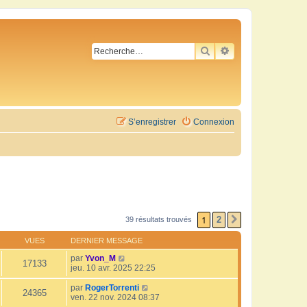
RECHERCHER
RECHERCHE AVA
S’enregistrer
Connexion
1
2
39 résultats trouvés
SUIVANTE
VUES
DERNIER MESSAGE
par
Yvon_M
17133
jeu. 10 avr. 2025 22:25
par
RogerTorrenti
24365
ven. 22 nov. 2024 08:37