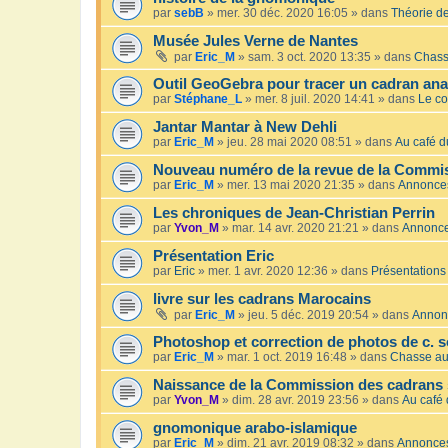
par
sebB
»
mer. 30 déc. 2020 16:05
» dans
Théorie de
Musée Jules Verne de Nantes
par
Eric_M
»
sam. 3 oct. 2020 13:35
» dans
Chass
Outil GeoGebra pour tracer un cadran an
par
Stéphane_L
»
mer. 8 juil. 2020 14:41
» dans
Le co
Jantar Mantar à New Dehli
par
Eric_M
»
jeu. 28 mai 2020 08:51
» dans
Au café du
Nouveau numéro de la revue de la Commis
par
Eric_M
»
mer. 13 mai 2020 21:35
» dans
Annonce
Les chroniques de Jean-Christian Perrin
par
Yvon_M
»
mar. 14 avr. 2020 21:21
» dans
Annonc
Présentation Eric
par
Eric
»
mer. 1 avr. 2020 12:36
» dans
Présentations
livre sur les cadrans Marocains
par
Eric_M
»
jeu. 5 déc. 2019 20:54
» dans
Annon
Photoshop et correction de photos de c. s
par
Eric_M
»
mar. 1 oct. 2019 16:48
» dans
Chasse au
Naissance de la Commission des cadrans 
par
Yvon_M
»
dim. 28 avr. 2019 23:56
» dans
Au café 
gnomonique arabo-islamique
par
Eric_M
»
dim. 21 avr. 2019 08:32
» dans
Annonce