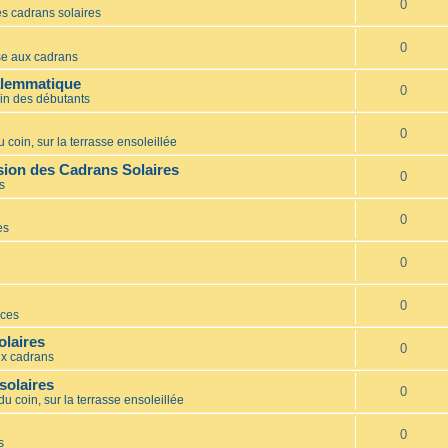
0
s cadrans solaires
0
e aux cadrans
alemmatique
0
in des débutants
0
 coin, sur la terrasse ensoleillée
ion des Cadrans Solaires
0
s
0
es
0
0
ces
olaires
0
x cadrans
solaires
0
du coin, sur la terrasse ensoleillée
0
s