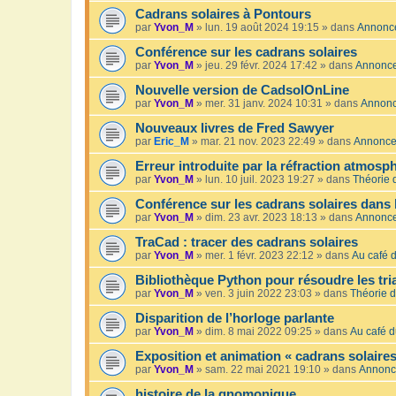
Cadrans solaires à Pontours
par
Yvon_M
»
lun. 19 août 2024 19:15
» dans
Annonc
Conférence sur les cadrans solaires
par
Yvon_M
»
jeu. 29 févr. 2024 17:42
» dans
Annonc
Nouvelle version de CadsolOnLine
par
Yvon_M
»
mer. 31 janv. 2024 10:31
» dans
Annon
Nouveaux livres de Fred Sawyer
par
Eric_M
»
mar. 21 nov. 2023 22:49
» dans
Annonc
Erreur introduite par la réfraction atmosp
par
Yvon_M
»
lun. 10 juil. 2023 19:27
» dans
Théorie 
Conférence sur les cadrans solaires dans 
par
Yvon_M
»
dim. 23 avr. 2023 18:13
» dans
Annonc
TraCad : tracer des cadrans solaires
par
Yvon_M
»
mer. 1 févr. 2023 22:12
» dans
Au café d
Bibliothèque Python pour résoudre les tr
par
Yvon_M
»
ven. 3 juin 2022 23:03
» dans
Théorie d
Disparition de l’horloge parlante
par
Yvon_M
»
dim. 8 mai 2022 09:25
» dans
Au café d
Exposition et animation « cadrans solaires
par
Yvon_M
»
sam. 22 mai 2021 19:10
» dans
Annonc
histoire de la gnomonique