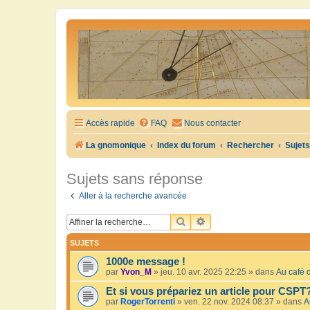
Accès rapide
FAQ
Nous contacter
La gnomonique
Index du forum
Rechercher
Sujet
Sujets sans réponse
Aller à la recherche avancée
RECHERCHER
RECHERCHE AVANCÉE
SUJETS
1000e message !
par
Yvon_M
»
jeu. 10 avr. 2025 22:25
» dans
Au café d
Et si vous prépariez un article pour CSPT
par
RogerTorrenti
»
ven. 22 nov. 2024 08:37
» dans
A