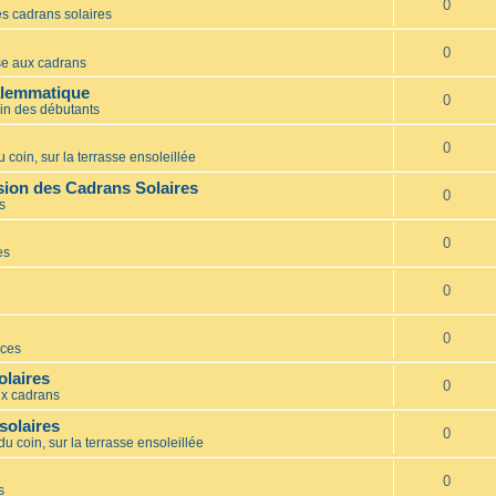
0
s cadrans solaires
0
e aux cadrans
alemmatique
0
in des débutants
0
 coin, sur la terrasse ensoleillée
ion des Cadrans Solaires
0
s
0
es
0
0
ces
olaires
0
x cadrans
solaires
0
du coin, sur la terrasse ensoleillée
0
s