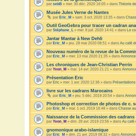
par
sebB
»
mer. 30 déc. 2020 16:05
» dans
Théorie de
Musée Jules Verne de Nantes
par
Eric_M
»
sam. 3 oct. 2020 13:35
» dans
Chass
Outil GeoGebra pour tracer un cadran an
par
Stéphane_L
»
mer. 8 juil. 2020 14:41
» dans
Le co
Jantar Mantar à New Dehli
par
Eric_M
»
jeu. 28 mai 2020 08:51
» dans
Au café du
Nouveau numéro de la revue de la Commis
par
Eric_M
»
mer. 13 mai 2020 21:35
» dans
Annonce
Les chroniques de Jean-Christian Perrin
par
Yvon_M
»
mar. 14 avr. 2020 21:21
» dans
Annonc
Présentation Eric
par
Eric
»
mer. 1 avr. 2020 12:36
» dans
Présentations
livre sur les cadrans Marocains
par
Eric_M
»
jeu. 5 déc. 2019 20:54
» dans
Annon
Photoshop et correction de photos de c. s
par
Eric_M
»
mar. 1 oct. 2019 16:48
» dans
Chasse au
Naissance de la Commission des cadrans 
par
Yvon_M
»
dim. 28 avr. 2019 23:56
» dans
Au café 
gnomonique arabo-islamique
par
Eric_M
»
dim. 21 avr. 2019 08:32
» dans
Annonce