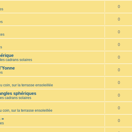
0
es
0
es
0
ces
0
es
hérique
0
des cadrans solaires
l’Yonne
0
es
0
u coin, sur la terrasse ensoleillée
iangles sphériques
0
es cadrans solaires
0
u coin, sur la terrasse ensoleillée
 »
0
es