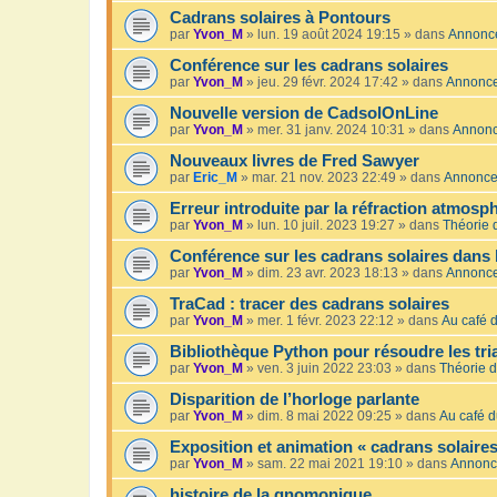
Cadrans solaires à Pontours
par
Yvon_M
»
lun. 19 août 2024 19:15
» dans
Annonc
Conférence sur les cadrans solaires
par
Yvon_M
»
jeu. 29 févr. 2024 17:42
» dans
Annonc
Nouvelle version de CadsolOnLine
par
Yvon_M
»
mer. 31 janv. 2024 10:31
» dans
Annon
Nouveaux livres de Fred Sawyer
par
Eric_M
»
mar. 21 nov. 2023 22:49
» dans
Annonc
Erreur introduite par la réfraction atmosp
par
Yvon_M
»
lun. 10 juil. 2023 19:27
» dans
Théorie 
Conférence sur les cadrans solaires dans 
par
Yvon_M
»
dim. 23 avr. 2023 18:13
» dans
Annonc
TraCad : tracer des cadrans solaires
par
Yvon_M
»
mer. 1 févr. 2023 22:12
» dans
Au café d
Bibliothèque Python pour résoudre les tr
par
Yvon_M
»
ven. 3 juin 2022 23:03
» dans
Théorie d
Disparition de l’horloge parlante
par
Yvon_M
»
dim. 8 mai 2022 09:25
» dans
Au café d
Exposition et animation « cadrans solaires
par
Yvon_M
»
sam. 22 mai 2021 19:10
» dans
Annonc
histoire de la gnomonique