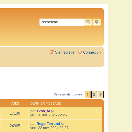
RECHERCHER
RECHERCHE AVA
S’enregistrer
Connexion
1
2
39 résultats trouvés
SUIVANTE
VUES
DERNIER MESSAGE
par
Yvon_M
17130
jeu. 10 avr. 2025 22:25
par
RogerTorrenti
24365
ven. 22 nov. 2024 08:37