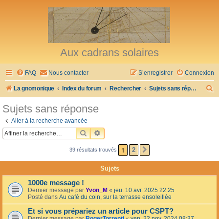
Aux cadrans solaires
FAQ
Nous contacter
S’enregistrer
Connexion
R
La gnomonique
Index du forum
Rechercher
Sujets sans réponse
e
Sujets sans réponse
c
Aller à la recherche avancée
h
RECHERCHER
RECHERCHE AVANCÉE
e
1
2
39 résultats trouvés
SUIVANTE
r
c
Sujets
h
1000e message !
e
Dernier message par
Yvon_M
«
jeu. 10 avr. 2025 22:25
Posté dans
Au café du coin, sur la terrasse ensoleillée
r
Et si vous prépariez un article pour CSPT?
Dernier message par
RogerTorrenti
«
ven. 22 nov. 2024 08:37