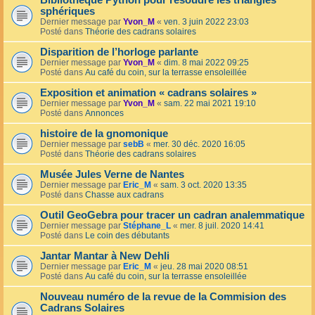
Bibliothèque Python pour résoudre les triangles
sphériques
Dernier message par
Yvon_M
«
ven. 3 juin 2022 23:03
Posté dans
Théorie des cadrans solaires
Disparition de l’horloge parlante
Dernier message par
Yvon_M
«
dim. 8 mai 2022 09:25
Posté dans
Au café du coin, sur la terrasse ensoleillée
Exposition et animation « cadrans solaires »
Dernier message par
Yvon_M
«
sam. 22 mai 2021 19:10
Posté dans
Annonces
histoire de la gnomonique
Dernier message par
sebB
«
mer. 30 déc. 2020 16:05
Posté dans
Théorie des cadrans solaires
Musée Jules Verne de Nantes
Dernier message par
Eric_M
«
sam. 3 oct. 2020 13:35
Posté dans
Chasse aux cadrans
Outil GeoGebra pour tracer un cadran analemmatique
Dernier message par
Stéphane_L
«
mer. 8 juil. 2020 14:41
Posté dans
Le coin des débutants
Jantar Mantar à New Dehli
Dernier message par
Eric_M
«
jeu. 28 mai 2020 08:51
Posté dans
Au café du coin, sur la terrasse ensoleillée
Nouveau numéro de la revue de la Commision des
Cadrans Solaires