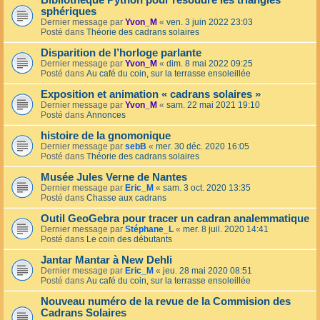
Bibliothèque Python pour résoudre les triangles
sphériques
Dernier message par
Yvon_M
«
ven. 3 juin 2022 23:03
Posté dans
Théorie des cadrans solaires
Disparition de l’horloge parlante
Dernier message par
Yvon_M
«
dim. 8 mai 2022 09:25
Posté dans
Au café du coin, sur la terrasse ensoleillée
Exposition et animation « cadrans solaires »
Dernier message par
Yvon_M
«
sam. 22 mai 2021 19:10
Posté dans
Annonces
histoire de la gnomonique
Dernier message par
sebB
«
mer. 30 déc. 2020 16:05
Posté dans
Théorie des cadrans solaires
Musée Jules Verne de Nantes
Dernier message par
Eric_M
«
sam. 3 oct. 2020 13:35
Posté dans
Chasse aux cadrans
Outil GeoGebra pour tracer un cadran analemmatique
Dernier message par
Stéphane_L
«
mer. 8 juil. 2020 14:41
Posté dans
Le coin des débutants
Jantar Mantar à New Dehli
Dernier message par
Eric_M
«
jeu. 28 mai 2020 08:51
Posté dans
Au café du coin, sur la terrasse ensoleillée
Nouveau numéro de la revue de la Commision des
Cadrans Solaires