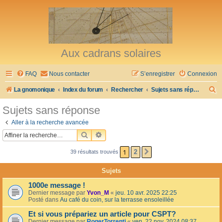
Aux cadrans solaires
FAQ
Nous contacter
S’enregistrer
Connexion
R
La gnomonique
Index du forum
Rechercher
Sujets sans réponse
e
Sujets sans réponse
c
Aller à la recherche avancée
h
RECHERCHER
RECHERCHE AVANCÉE
e
1
2
39 résultats trouvés
SUIVANTE
r
c
Sujets
h
1000e message !
e
Dernier message par
Yvon_M
«
jeu. 10 avr. 2025 22:25
Posté dans
Au café du coin, sur la terrasse ensoleillée
r
Et si vous prépariez un article pour CSPT?
Dernier message par
RogerTorrenti
«
ven. 22 nov. 2024 08:37