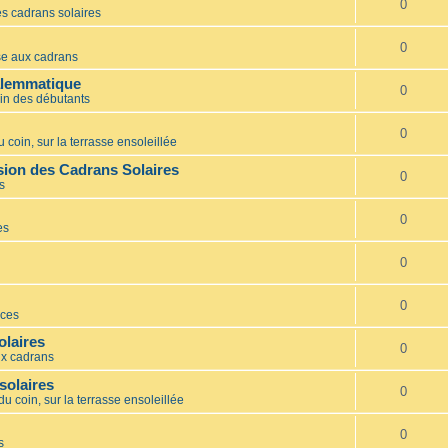
0
s cadrans solaires
0
e aux cadrans
alemmatique
0
in des débutants
0
 coin, sur la terrasse ensoleillée
ion des Cadrans Solaires
0
s
0
es
0
0
ces
olaires
0
x cadrans
solaires
0
du coin, sur la terrasse ensoleillée
0
s