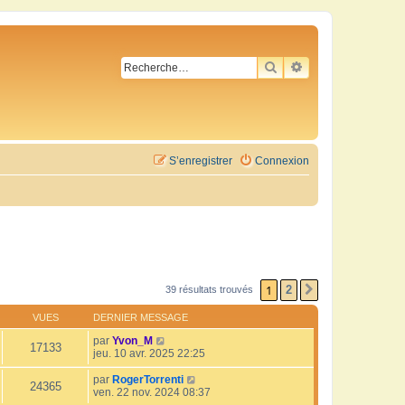
RECHERCHER
RECHERCHE AVA
S’enregistrer
Connexion
1
2
39 résultats trouvés
SUIVANTE
VUES
DERNIER MESSAGE
par
Yvon_M
17133
jeu. 10 avr. 2025 22:25
par
RogerTorrenti
24365
ven. 22 nov. 2024 08:37