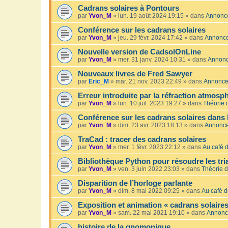
Cadrans solaires à Pontours
par
Yvon_M
»
lun. 19 août 2024 19:15
» dans
Annonc
Conférence sur les cadrans solaires
par
Yvon_M
»
jeu. 29 févr. 2024 17:42
» dans
Annonc
Nouvelle version de CadsolOnLine
par
Yvon_M
»
mer. 31 janv. 2024 10:31
» dans
Annon
Nouveaux livres de Fred Sawyer
par
Eric_M
»
mar. 21 nov. 2023 22:49
» dans
Annonc
Erreur introduite par la réfraction atmosp
par
Yvon_M
»
lun. 10 juil. 2023 19:27
» dans
Théorie 
Conférence sur les cadrans solaires dans 
par
Yvon_M
»
dim. 23 avr. 2023 18:13
» dans
Annonc
TraCad : tracer des cadrans solaires
par
Yvon_M
»
mer. 1 févr. 2023 22:12
» dans
Au café d
Bibliothèque Python pour résoudre les tr
par
Yvon_M
»
ven. 3 juin 2022 23:03
» dans
Théorie d
Disparition de l’horloge parlante
par
Yvon_M
»
dim. 8 mai 2022 09:25
» dans
Au café d
Exposition et animation « cadrans solaires
par
Yvon_M
»
sam. 22 mai 2021 19:10
» dans
Annonc
histoire de la gnomonique