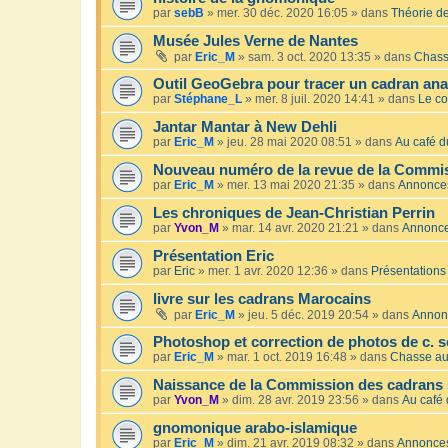
par
sebB
»
mer. 30 déc. 2020 16:05
» dans
Théorie de
Musée Jules Verne de Nantes
par
Eric_M
»
sam. 3 oct. 2020 13:35
» dans
Chass
Outil GeoGebra pour tracer un cadran an
par
Stéphane_L
»
mer. 8 juil. 2020 14:41
» dans
Le co
Jantar Mantar à New Dehli
par
Eric_M
»
jeu. 28 mai 2020 08:51
» dans
Au café du
Nouveau numéro de la revue de la Commis
par
Eric_M
»
mer. 13 mai 2020 21:35
» dans
Annonce
Les chroniques de Jean-Christian Perrin
par
Yvon_M
»
mar. 14 avr. 2020 21:21
» dans
Annonc
Présentation Eric
par
Eric
»
mer. 1 avr. 2020 12:36
» dans
Présentations
livre sur les cadrans Marocains
par
Eric_M
»
jeu. 5 déc. 2019 20:54
» dans
Annon
Photoshop et correction de photos de c. s
par
Eric_M
»
mar. 1 oct. 2019 16:48
» dans
Chasse au
Naissance de la Commission des cadrans 
par
Yvon_M
»
dim. 28 avr. 2019 23:56
» dans
Au café 
gnomonique arabo-islamique
par
Eric_M
»
dim. 21 avr. 2019 08:32
» dans
Annonce