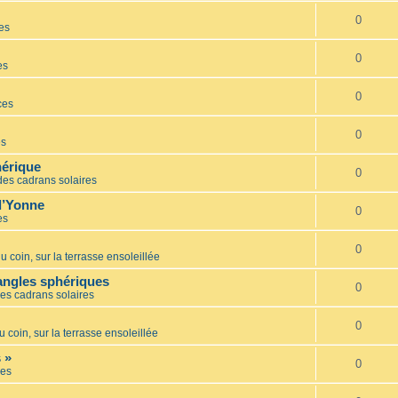
0
es
0
es
0
ces
0
es
hérique
0
des cadrans solaires
l’Yonne
0
es
0
u coin, sur la terrasse ensoleillée
iangles sphériques
0
es cadrans solaires
0
u coin, sur la terrasse ensoleillée
 »
0
es