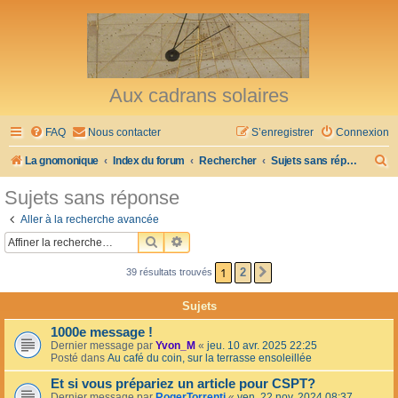
Aux cadrans solaires
FAQ
Nous contacter
S’enregistrer
Connexion
R
La gnomonique
Index du forum
Rechercher
Sujets sans réponse
e
Sujets sans réponse
c
Aller à la recherche avancée
h
RECHERCHER
RECHERCHE AVANCÉE
e
1
2
39 résultats trouvés
SUIVANTE
r
c
Sujets
h
1000e message !
e
Dernier message par
Yvon_M
«
jeu. 10 avr. 2025 22:25
Posté dans
Au café du coin, sur la terrasse ensoleillée
r
Et si vous prépariez un article pour CSPT?
Dernier message par
RogerTorrenti
«
ven. 22 nov. 2024 08:37