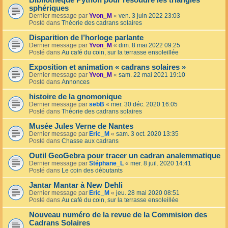
Bibliothèque Python pour résoudre les triangles
sphériques
Dernier message par
Yvon_M
«
ven. 3 juin 2022 23:03
Posté dans
Théorie des cadrans solaires
Disparition de l’horloge parlante
Dernier message par
Yvon_M
«
dim. 8 mai 2022 09:25
Posté dans
Au café du coin, sur la terrasse ensoleillée
Exposition et animation « cadrans solaires »
Dernier message par
Yvon_M
«
sam. 22 mai 2021 19:10
Posté dans
Annonces
histoire de la gnomonique
Dernier message par
sebB
«
mer. 30 déc. 2020 16:05
Posté dans
Théorie des cadrans solaires
Musée Jules Verne de Nantes
Dernier message par
Eric_M
«
sam. 3 oct. 2020 13:35
Posté dans
Chasse aux cadrans
Outil GeoGebra pour tracer un cadran analemmatique
Dernier message par
Stéphane_L
«
mer. 8 juil. 2020 14:41
Posté dans
Le coin des débutants
Jantar Mantar à New Dehli
Dernier message par
Eric_M
«
jeu. 28 mai 2020 08:51
Posté dans
Au café du coin, sur la terrasse ensoleillée
Nouveau numéro de la revue de la Commision des
Cadrans Solaires