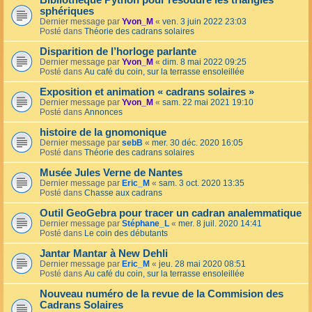
Bibliothèque Python pour résoudre les triangles
sphériques
Dernier message par
Yvon_M
«
ven. 3 juin 2022 23:03
Posté dans
Théorie des cadrans solaires
Disparition de l’horloge parlante
Dernier message par
Yvon_M
«
dim. 8 mai 2022 09:25
Posté dans
Au café du coin, sur la terrasse ensoleillée
Exposition et animation « cadrans solaires »
Dernier message par
Yvon_M
«
sam. 22 mai 2021 19:10
Posté dans
Annonces
histoire de la gnomonique
Dernier message par
sebB
«
mer. 30 déc. 2020 16:05
Posté dans
Théorie des cadrans solaires
Musée Jules Verne de Nantes
Dernier message par
Eric_M
«
sam. 3 oct. 2020 13:35
Posté dans
Chasse aux cadrans
Outil GeoGebra pour tracer un cadran analemmatique
Dernier message par
Stéphane_L
«
mer. 8 juil. 2020 14:41
Posté dans
Le coin des débutants
Jantar Mantar à New Dehli
Dernier message par
Eric_M
«
jeu. 28 mai 2020 08:51
Posté dans
Au café du coin, sur la terrasse ensoleillée
Nouveau numéro de la revue de la Commision des
Cadrans Solaires