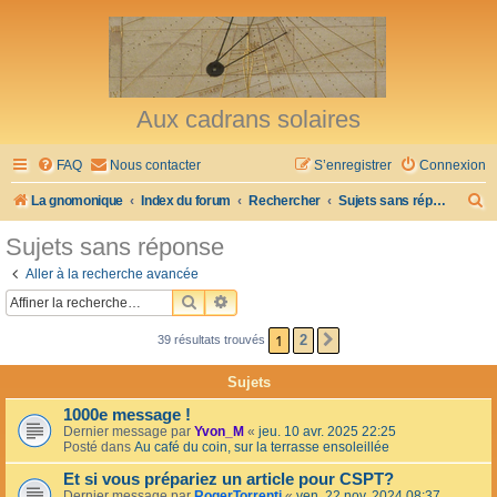
Aux cadrans solaires
FAQ
Nous contacter
S’enregistrer
Connexion
R
La gnomonique
Index du forum
Rechercher
Sujets sans réponse
e
Sujets sans réponse
c
Aller à la recherche avancée
h
RECHERCHER
RECHERCHE AVANCÉE
e
1
2
39 résultats trouvés
SUIVANTE
r
c
Sujets
h
1000e message !
e
Dernier message par
Yvon_M
«
jeu. 10 avr. 2025 22:25
Posté dans
Au café du coin, sur la terrasse ensoleillée
r
Et si vous prépariez un article pour CSPT?
Dernier message par
RogerTorrenti
«
ven. 22 nov. 2024 08:37