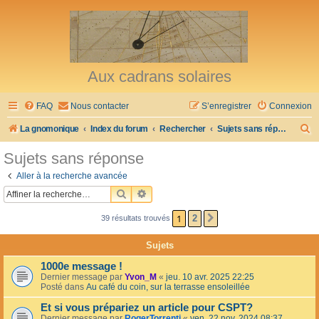
Aux cadrans solaires
FAQ
Nous contacter
S’enregistrer
Connexion
R
La gnomonique
Index du forum
Rechercher
Sujets sans réponse
e
Sujets sans réponse
c
Aller à la recherche avancée
h
RECHERCHER
RECHERCHE AVANCÉE
e
1
2
39 résultats trouvés
SUIVANTE
r
c
Sujets
h
1000e message !
e
Dernier message par
Yvon_M
«
jeu. 10 avr. 2025 22:25
Posté dans
Au café du coin, sur la terrasse ensoleillée
r
Et si vous prépariez un article pour CSPT?
Dernier message par
RogerTorrenti
«
ven. 22 nov. 2024 08:37