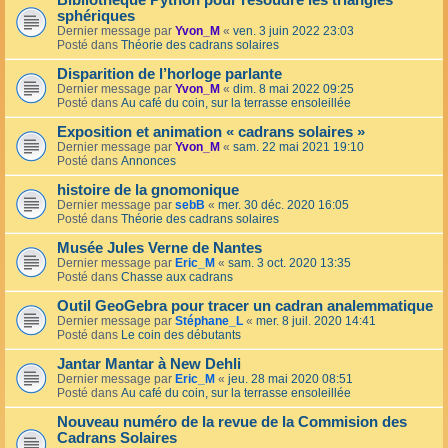
Bibliothèque Python pour résoudre les triangles
sphériques
Dernier message par
Yvon_M
«
ven. 3 juin 2022 23:03
Posté dans
Théorie des cadrans solaires
Disparition de l’horloge parlante
Dernier message par
Yvon_M
«
dim. 8 mai 2022 09:25
Posté dans
Au café du coin, sur la terrasse ensoleillée
Exposition et animation « cadrans solaires »
Dernier message par
Yvon_M
«
sam. 22 mai 2021 19:10
Posté dans
Annonces
histoire de la gnomonique
Dernier message par
sebB
«
mer. 30 déc. 2020 16:05
Posté dans
Théorie des cadrans solaires
Musée Jules Verne de Nantes
Dernier message par
Eric_M
«
sam. 3 oct. 2020 13:35
Posté dans
Chasse aux cadrans
Outil GeoGebra pour tracer un cadran analemmatique
Dernier message par
Stéphane_L
«
mer. 8 juil. 2020 14:41
Posté dans
Le coin des débutants
Jantar Mantar à New Dehli
Dernier message par
Eric_M
«
jeu. 28 mai 2020 08:51
Posté dans
Au café du coin, sur la terrasse ensoleillée
Nouveau numéro de la revue de la Commision des
Cadrans Solaires