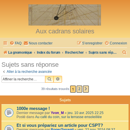
Aux cadrans solaires
FAQ
Nous contacter
S’enregistrer
Connexion
R
La gnomonique
Index du forum
Rechercher
Sujets sans réponse
e
Sujets sans réponse
c
Aller à la recherche avancée
h
RECHERCHER
RECHERCHE AVANCÉE
e
1
2
39 résultats trouvés
SUIVANTE
r
c
Sujets
h
1000e message !
e
Dernier message par
Yvon_M
«
jeu. 10 avr. 2025 22:25
Posté dans
Au café du coin, sur la terrasse ensoleillée
r
Et si vous prépariez un article pour CSPT?
Dernier message par
RogerTorrenti
«
ven. 22 nov. 2024 08:37