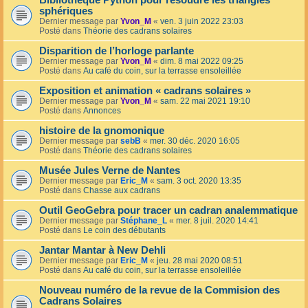
Bibliothèque Python pour résoudre les triangles
sphériques
Dernier message par
Yvon_M
«
ven. 3 juin 2022 23:03
Posté dans
Théorie des cadrans solaires
Disparition de l’horloge parlante
Dernier message par
Yvon_M
«
dim. 8 mai 2022 09:25
Posté dans
Au café du coin, sur la terrasse ensoleillée
Exposition et animation « cadrans solaires »
Dernier message par
Yvon_M
«
sam. 22 mai 2021 19:10
Posté dans
Annonces
histoire de la gnomonique
Dernier message par
sebB
«
mer. 30 déc. 2020 16:05
Posté dans
Théorie des cadrans solaires
Musée Jules Verne de Nantes
Dernier message par
Eric_M
«
sam. 3 oct. 2020 13:35
Posté dans
Chasse aux cadrans
Outil GeoGebra pour tracer un cadran analemmatique
Dernier message par
Stéphane_L
«
mer. 8 juil. 2020 14:41
Posté dans
Le coin des débutants
Jantar Mantar à New Dehli
Dernier message par
Eric_M
«
jeu. 28 mai 2020 08:51
Posté dans
Au café du coin, sur la terrasse ensoleillée
Nouveau numéro de la revue de la Commision des
Cadrans Solaires