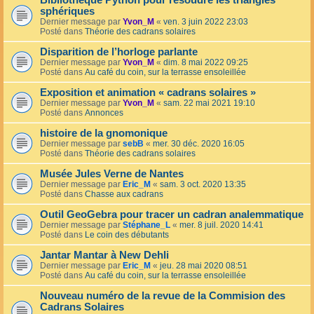
Bibliothèque Python pour résoudre les triangles
sphériques
Dernier message par
Yvon_M
«
ven. 3 juin 2022 23:03
Posté dans
Théorie des cadrans solaires
Disparition de l’horloge parlante
Dernier message par
Yvon_M
«
dim. 8 mai 2022 09:25
Posté dans
Au café du coin, sur la terrasse ensoleillée
Exposition et animation « cadrans solaires »
Dernier message par
Yvon_M
«
sam. 22 mai 2021 19:10
Posté dans
Annonces
histoire de la gnomonique
Dernier message par
sebB
«
mer. 30 déc. 2020 16:05
Posté dans
Théorie des cadrans solaires
Musée Jules Verne de Nantes
Dernier message par
Eric_M
«
sam. 3 oct. 2020 13:35
Posté dans
Chasse aux cadrans
Outil GeoGebra pour tracer un cadran analemmatique
Dernier message par
Stéphane_L
«
mer. 8 juil. 2020 14:41
Posté dans
Le coin des débutants
Jantar Mantar à New Dehli
Dernier message par
Eric_M
«
jeu. 28 mai 2020 08:51
Posté dans
Au café du coin, sur la terrasse ensoleillée
Nouveau numéro de la revue de la Commision des
Cadrans Solaires