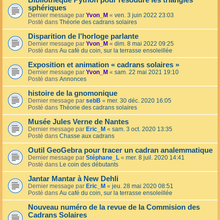
Bibliothèque Python pour résoudre les triangles
sphériques
Dernier message par
Yvon_M
«
ven. 3 juin 2022 23:03
Posté dans
Théorie des cadrans solaires
Disparition de l’horloge parlante
Dernier message par
Yvon_M
«
dim. 8 mai 2022 09:25
Posté dans
Au café du coin, sur la terrasse ensoleillée
Exposition et animation « cadrans solaires »
Dernier message par
Yvon_M
«
sam. 22 mai 2021 19:10
Posté dans
Annonces
histoire de la gnomonique
Dernier message par
sebB
«
mer. 30 déc. 2020 16:05
Posté dans
Théorie des cadrans solaires
Musée Jules Verne de Nantes
Dernier message par
Eric_M
«
sam. 3 oct. 2020 13:35
Posté dans
Chasse aux cadrans
Outil GeoGebra pour tracer un cadran analemmatique
Dernier message par
Stéphane_L
«
mer. 8 juil. 2020 14:41
Posté dans
Le coin des débutants
Jantar Mantar à New Dehli
Dernier message par
Eric_M
«
jeu. 28 mai 2020 08:51
Posté dans
Au café du coin, sur la terrasse ensoleillée
Nouveau numéro de la revue de la Commision des
Cadrans Solaires