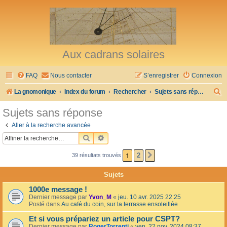
Aux cadrans solaires
FAQ
Nous contacter
S’enregistrer
Connexion
R
La gnomonique
Index du forum
Rechercher
Sujets sans réponse
e
Sujets sans réponse
c
Aller à la recherche avancée
h
RECHERCHER
RECHERCHE AVANCÉE
e
1
2
39 résultats trouvés
SUIVANTE
r
c
Sujets
h
1000e message !
e
Dernier message par
Yvon_M
«
jeu. 10 avr. 2025 22:25
Posté dans
Au café du coin, sur la terrasse ensoleillée
r
Et si vous prépariez un article pour CSPT?
Dernier message par
RogerTorrenti
«
ven. 22 nov. 2024 08:37