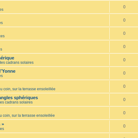
0
es
0
es
0
ces
0
es
hérique
0
des cadrans solaires
l’Yonne
0
es
0
u coin, sur la terrasse ensoleillée
iangles sphériques
0
es cadrans solaires
0
u coin, sur la terrasse ensoleillée
 »
0
es