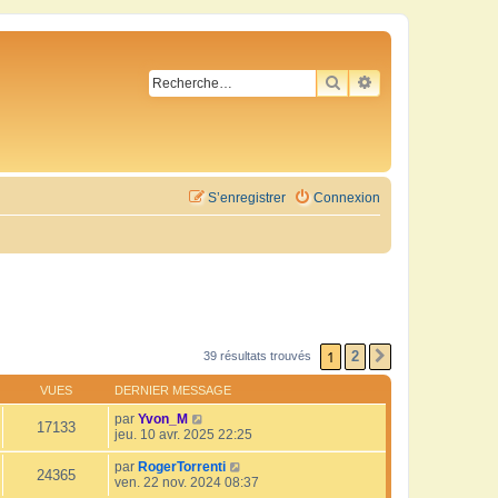
RECHERCHER
RECHERCHE AVA
S’enregistrer
Connexion
1
2
39 résultats trouvés
SUIVANTE
VUES
DERNIER MESSAGE
par
Yvon_M
17133
jeu. 10 avr. 2025 22:25
par
RogerTorrenti
24365
ven. 22 nov. 2024 08:37