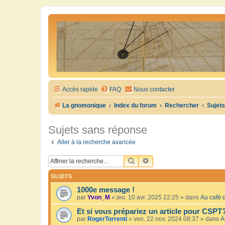
Accès rapide
FAQ
Nous contacter
La gnomonique
Index du forum
Rechercher
Sujet
Sujets sans réponse
Aller à la recherche avancée
RECHERCHER
RECHERCHE AVANCÉE
SUJETS
1000e message !
par
Yvon_M
»
jeu. 10 avr. 2025 22:25
» dans
Au café d
Et si vous prépariez un article pour CSPT
par
RogerTorrenti
»
ven. 22 nov. 2024 08:37
» dans
A