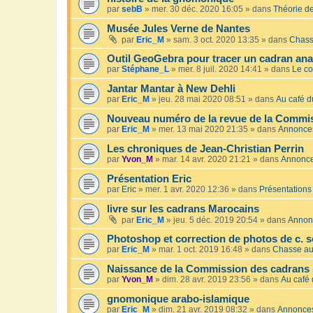
par
sebB
»
mer. 30 déc. 2020 16:05
» dans
Théorie de
Musée Jules Verne de Nantes
par
Eric_M
»
sam. 3 oct. 2020 13:35
» dans
Chass
Outil GeoGebra pour tracer un cadran an
par
Stéphane_L
»
mer. 8 juil. 2020 14:41
» dans
Le co
Jantar Mantar à New Dehli
par
Eric_M
»
jeu. 28 mai 2020 08:51
» dans
Au café du
Nouveau numéro de la revue de la Commis
par
Eric_M
»
mer. 13 mai 2020 21:35
» dans
Annonce
Les chroniques de Jean-Christian Perrin
par
Yvon_M
»
mar. 14 avr. 2020 21:21
» dans
Annonc
Présentation Eric
par
Eric
»
mer. 1 avr. 2020 12:36
» dans
Présentations
livre sur les cadrans Marocains
par
Eric_M
»
jeu. 5 déc. 2019 20:54
» dans
Annon
Photoshop et correction de photos de c. s
par
Eric_M
»
mar. 1 oct. 2019 16:48
» dans
Chasse au
Naissance de la Commission des cadrans 
par
Yvon_M
»
dim. 28 avr. 2019 23:56
» dans
Au café 
gnomonique arabo-islamique
par
Eric_M
»
dim. 21 avr. 2019 08:32
» dans
Annonce