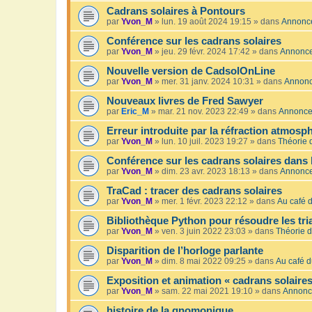
Cadrans solaires à Pontours
par
Yvon_M
»
lun. 19 août 2024 19:15
» dans
Annonc
Conférence sur les cadrans solaires
par
Yvon_M
»
jeu. 29 févr. 2024 17:42
» dans
Annonc
Nouvelle version de CadsolOnLine
par
Yvon_M
»
mer. 31 janv. 2024 10:31
» dans
Annon
Nouveaux livres de Fred Sawyer
par
Eric_M
»
mar. 21 nov. 2023 22:49
» dans
Annonc
Erreur introduite par la réfraction atmosp
par
Yvon_M
»
lun. 10 juil. 2023 19:27
» dans
Théorie 
Conférence sur les cadrans solaires dans 
par
Yvon_M
»
dim. 23 avr. 2023 18:13
» dans
Annonc
TraCad : tracer des cadrans solaires
par
Yvon_M
»
mer. 1 févr. 2023 22:12
» dans
Au café d
Bibliothèque Python pour résoudre les tr
par
Yvon_M
»
ven. 3 juin 2022 23:03
» dans
Théorie d
Disparition de l’horloge parlante
par
Yvon_M
»
dim. 8 mai 2022 09:25
» dans
Au café d
Exposition et animation « cadrans solaires
par
Yvon_M
»
sam. 22 mai 2021 19:10
» dans
Annonc
histoire de la gnomonique