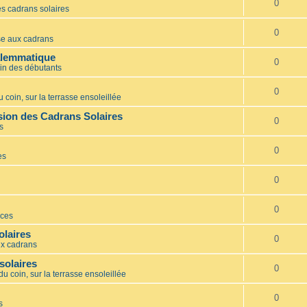
0
s cadrans solaires
0
e aux cadrans
alemmatique
0
in des débutants
0
 coin, sur la terrasse ensoleillée
ion des Cadrans Solaires
0
s
0
es
0
0
ces
olaires
0
x cadrans
solaires
0
du coin, sur la terrasse ensoleillée
0
s