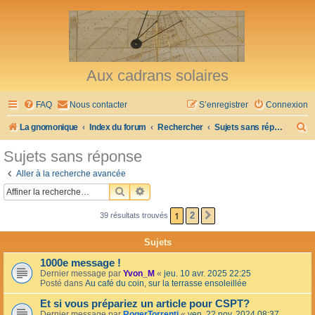
Aux cadrans solaires
FAQ
Nous contacter
S’enregistrer
Connexion
R
La gnomonique
Index du forum
Rechercher
Sujets sans réponse
e
Sujets sans réponse
c
Aller à la recherche avancée
h
RECHERCHER
RECHERCHE AVANCÉE
e
1
2
39 résultats trouvés
SUIVANTE
r
c
Sujets
h
1000e message !
e
Dernier message par
Yvon_M
«
jeu. 10 avr. 2025 22:25
Posté dans
Au café du coin, sur la terrasse ensoleillée
r
Et si vous prépariez un article pour CSPT?
Dernier message par
RogerTorrenti
«
ven. 22 nov. 2024 08:37