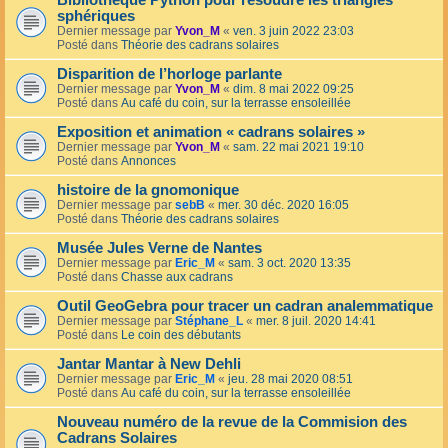
Bibliothèque Python pour résoudre les triangles
sphériques
Dernier message par
Yvon_M
«
ven. 3 juin 2022 23:03
Posté dans
Théorie des cadrans solaires
Disparition de l’horloge parlante
Dernier message par
Yvon_M
«
dim. 8 mai 2022 09:25
Posté dans
Au café du coin, sur la terrasse ensoleillée
Exposition et animation « cadrans solaires »
Dernier message par
Yvon_M
«
sam. 22 mai 2021 19:10
Posté dans
Annonces
histoire de la gnomonique
Dernier message par
sebB
«
mer. 30 déc. 2020 16:05
Posté dans
Théorie des cadrans solaires
Musée Jules Verne de Nantes
Dernier message par
Eric_M
«
sam. 3 oct. 2020 13:35
Posté dans
Chasse aux cadrans
Outil GeoGebra pour tracer un cadran analemmatique
Dernier message par
Stéphane_L
«
mer. 8 juil. 2020 14:41
Posté dans
Le coin des débutants
Jantar Mantar à New Dehli
Dernier message par
Eric_M
«
jeu. 28 mai 2020 08:51
Posté dans
Au café du coin, sur la terrasse ensoleillée
Nouveau numéro de la revue de la Commision des
Cadrans Solaires