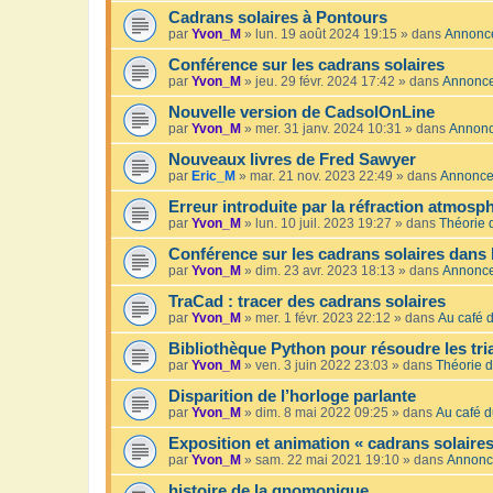
Cadrans solaires à Pontours
par
Yvon_M
»
lun. 19 août 2024 19:15
» dans
Annonc
Conférence sur les cadrans solaires
par
Yvon_M
»
jeu. 29 févr. 2024 17:42
» dans
Annonc
Nouvelle version de CadsolOnLine
par
Yvon_M
»
mer. 31 janv. 2024 10:31
» dans
Annon
Nouveaux livres de Fred Sawyer
par
Eric_M
»
mar. 21 nov. 2023 22:49
» dans
Annonc
Erreur introduite par la réfraction atmosp
par
Yvon_M
»
lun. 10 juil. 2023 19:27
» dans
Théorie 
Conférence sur les cadrans solaires dans 
par
Yvon_M
»
dim. 23 avr. 2023 18:13
» dans
Annonc
TraCad : tracer des cadrans solaires
par
Yvon_M
»
mer. 1 févr. 2023 22:12
» dans
Au café d
Bibliothèque Python pour résoudre les tr
par
Yvon_M
»
ven. 3 juin 2022 23:03
» dans
Théorie d
Disparition de l’horloge parlante
par
Yvon_M
»
dim. 8 mai 2022 09:25
» dans
Au café d
Exposition et animation « cadrans solaires
par
Yvon_M
»
sam. 22 mai 2021 19:10
» dans
Annonc
histoire de la gnomonique