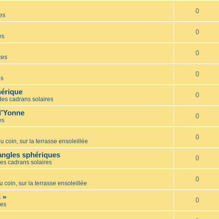
0
es
0
es
0
ces
0
es
hérique
0
des cadrans solaires
l’Yonne
0
es
0
u coin, sur la terrasse ensoleillée
iangles sphériques
0
es cadrans solaires
0
u coin, sur la terrasse ensoleillée
 »
0
es