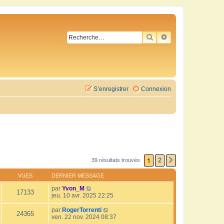
RECHERCHER
RECHERCHE AVA
S’enregistrer
Connexion
1
2
39 résultats trouvés
SUIVANTE
VUES
DERNIER MESSAGE
par
Yvon_M
17133
jeu. 10 avr. 2025 22:25
par
RogerTorrenti
24365
ven. 22 nov. 2024 08:37