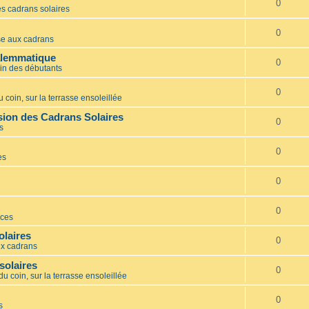
0
s cadrans solaires
0
e aux cadrans
alemmatique
0
in des débutants
0
 coin, sur la terrasse ensoleillée
ion des Cadrans Solaires
0
s
0
es
0
0
ces
olaires
0
x cadrans
solaires
0
du coin, sur la terrasse ensoleillée
0
s