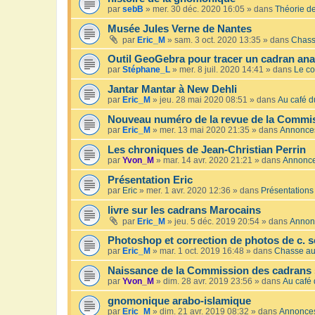
par
sebB
»
mer. 30 déc. 2020 16:05
» dans
Théorie de
Musée Jules Verne de Nantes
par
Eric_M
»
sam. 3 oct. 2020 13:35
» dans
Chass
Outil GeoGebra pour tracer un cadran an
par
Stéphane_L
»
mer. 8 juil. 2020 14:41
» dans
Le co
Jantar Mantar à New Dehli
par
Eric_M
»
jeu. 28 mai 2020 08:51
» dans
Au café du
Nouveau numéro de la revue de la Commis
par
Eric_M
»
mer. 13 mai 2020 21:35
» dans
Annonce
Les chroniques de Jean-Christian Perrin
par
Yvon_M
»
mar. 14 avr. 2020 21:21
» dans
Annonc
Présentation Eric
par
Eric
»
mer. 1 avr. 2020 12:36
» dans
Présentations
livre sur les cadrans Marocains
par
Eric_M
»
jeu. 5 déc. 2019 20:54
» dans
Annon
Photoshop et correction de photos de c. s
par
Eric_M
»
mar. 1 oct. 2019 16:48
» dans
Chasse au
Naissance de la Commission des cadrans 
par
Yvon_M
»
dim. 28 avr. 2019 23:56
» dans
Au café 
gnomonique arabo-islamique
par
Eric_M
»
dim. 21 avr. 2019 08:32
» dans
Annonce