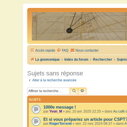
Accès rapide
FAQ
Nous contacter
La gnomonique
Index du forum
Rechercher
Sujet
Sujets sans réponse
Aller à la recherche avancée
RECHERCHER
RECHERCHE AVANCÉE
SUJETS
1000e message !
par
Yvon_M
»
jeu. 10 avr. 2025 22:25
» dans
Au café d
Et si vous prépariez un article pour CSPT
par
RogerTorrenti
»
ven. 22 nov. 2024 08:37
» dans
A