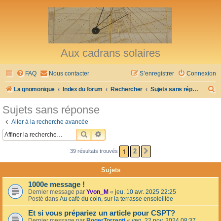
Aux cadrans solaires
FAQ
Nous contacter
S’enregistrer
Connexion
R
La gnomonique
Index du forum
Rechercher
Sujets sans réponse
e
Sujets sans réponse
c
Aller à la recherche avancée
h
RECHERCHER
RECHERCHE AVANCÉE
e
1
2
39 résultats trouvés
SUIVANTE
r
c
Sujets
h
1000e message !
e
Dernier message par
Yvon_M
«
jeu. 10 avr. 2025 22:25
Posté dans
Au café du coin, sur la terrasse ensoleillée
r
Et si vous prépariez un article pour CSPT?
Dernier message par
RogerTorrenti
«
ven. 22 nov. 2024 08:37