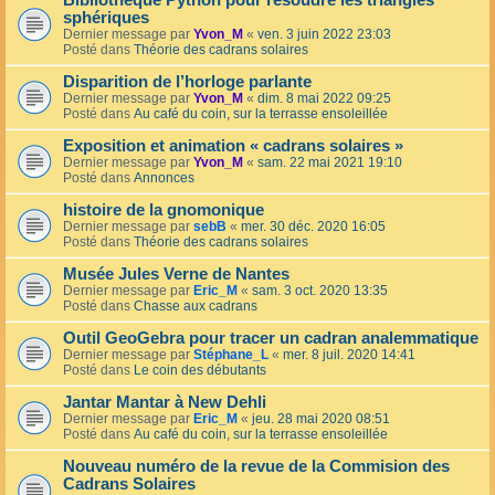
Bibliothèque Python pour résoudre les triangles
sphériques
Dernier message par
Yvon_M
«
ven. 3 juin 2022 23:03
Posté dans
Théorie des cadrans solaires
Disparition de l’horloge parlante
Dernier message par
Yvon_M
«
dim. 8 mai 2022 09:25
Posté dans
Au café du coin, sur la terrasse ensoleillée
Exposition et animation « cadrans solaires »
Dernier message par
Yvon_M
«
sam. 22 mai 2021 19:10
Posté dans
Annonces
histoire de la gnomonique
Dernier message par
sebB
«
mer. 30 déc. 2020 16:05
Posté dans
Théorie des cadrans solaires
Musée Jules Verne de Nantes
Dernier message par
Eric_M
«
sam. 3 oct. 2020 13:35
Posté dans
Chasse aux cadrans
Outil GeoGebra pour tracer un cadran analemmatique
Dernier message par
Stéphane_L
«
mer. 8 juil. 2020 14:41
Posté dans
Le coin des débutants
Jantar Mantar à New Dehli
Dernier message par
Eric_M
«
jeu. 28 mai 2020 08:51
Posté dans
Au café du coin, sur la terrasse ensoleillée
Nouveau numéro de la revue de la Commision des
Cadrans Solaires