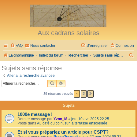
Aux cadrans solaires
FAQ
Nous contacter
S’enregistrer
Connexion
R
La gnomonique
Index du forum
Rechercher
Sujets sans réponse
e
Sujets sans réponse
c
Aller à la recherche avancée
h
RECHERCHER
RECHERCHE AVANCÉE
e
1
2
39 résultats trouvés
SUIVANTE
r
c
Sujets
h
1000e message !
e
Dernier message par
Yvon_M
«
jeu. 10 avr. 2025 22:25
Posté dans
Au café du coin, sur la terrasse ensoleillée
r
Et si vous prépariez un article pour CSPT?
Dernier message par
RogerTorrenti
«
ven. 22 nov. 2024 08:37