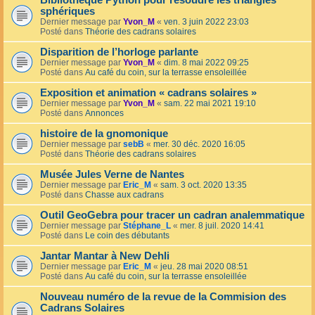
Bibliothèque Python pour résoudre les triangles
sphériques
Dernier message par
Yvon_M
«
ven. 3 juin 2022 23:03
Posté dans
Théorie des cadrans solaires
Disparition de l’horloge parlante
Dernier message par
Yvon_M
«
dim. 8 mai 2022 09:25
Posté dans
Au café du coin, sur la terrasse ensoleillée
Exposition et animation « cadrans solaires »
Dernier message par
Yvon_M
«
sam. 22 mai 2021 19:10
Posté dans
Annonces
histoire de la gnomonique
Dernier message par
sebB
«
mer. 30 déc. 2020 16:05
Posté dans
Théorie des cadrans solaires
Musée Jules Verne de Nantes
Dernier message par
Eric_M
«
sam. 3 oct. 2020 13:35
Posté dans
Chasse aux cadrans
Outil GeoGebra pour tracer un cadran analemmatique
Dernier message par
Stéphane_L
«
mer. 8 juil. 2020 14:41
Posté dans
Le coin des débutants
Jantar Mantar à New Dehli
Dernier message par
Eric_M
«
jeu. 28 mai 2020 08:51
Posté dans
Au café du coin, sur la terrasse ensoleillée
Nouveau numéro de la revue de la Commision des
Cadrans Solaires