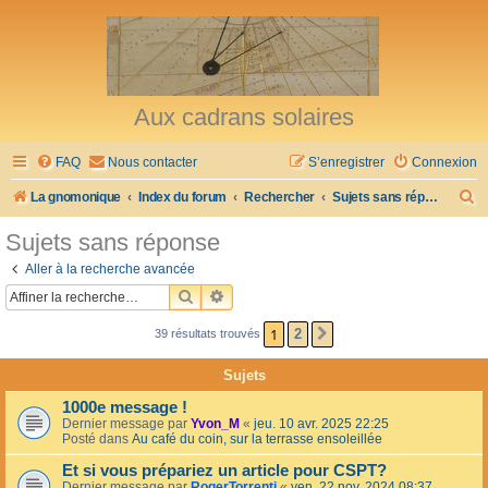
Aux cadrans solaires
FAQ
Nous contacter
S’enregistrer
Connexion
R
La gnomonique
Index du forum
Rechercher
Sujets sans réponse
e
Sujets sans réponse
c
Aller à la recherche avancée
h
RECHERCHER
RECHERCHE AVANCÉE
e
1
2
39 résultats trouvés
SUIVANTE
r
c
Sujets
h
1000e message !
e
Dernier message par
Yvon_M
«
jeu. 10 avr. 2025 22:25
Posté dans
Au café du coin, sur la terrasse ensoleillée
r
Et si vous prépariez un article pour CSPT?
Dernier message par
RogerTorrenti
«
ven. 22 nov. 2024 08:37