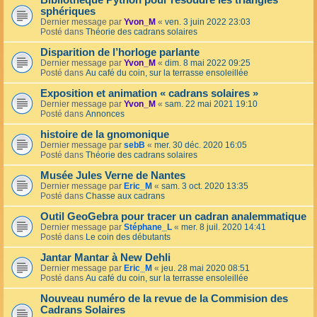
Bibliothèque Python pour résoudre les triangles
sphériques
Dernier message par
Yvon_M
«
ven. 3 juin 2022 23:03
Posté dans
Théorie des cadrans solaires
Disparition de l’horloge parlante
Dernier message par
Yvon_M
«
dim. 8 mai 2022 09:25
Posté dans
Au café du coin, sur la terrasse ensoleillée
Exposition et animation « cadrans solaires »
Dernier message par
Yvon_M
«
sam. 22 mai 2021 19:10
Posté dans
Annonces
histoire de la gnomonique
Dernier message par
sebB
«
mer. 30 déc. 2020 16:05
Posté dans
Théorie des cadrans solaires
Musée Jules Verne de Nantes
Dernier message par
Eric_M
«
sam. 3 oct. 2020 13:35
Posté dans
Chasse aux cadrans
Outil GeoGebra pour tracer un cadran analemmatique
Dernier message par
Stéphane_L
«
mer. 8 juil. 2020 14:41
Posté dans
Le coin des débutants
Jantar Mantar à New Dehli
Dernier message par
Eric_M
«
jeu. 28 mai 2020 08:51
Posté dans
Au café du coin, sur la terrasse ensoleillée
Nouveau numéro de la revue de la Commision des
Cadrans Solaires