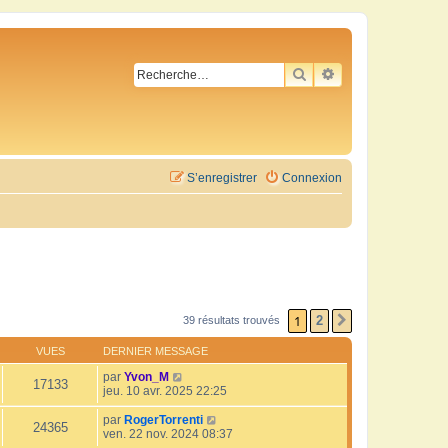
RECHERCHER
RECHERCHE AVA
S’enregistrer
Connexion
1
2
39 résultats trouvés
SUIVANTE
VUES
DERNIER MESSAGE
par
Yvon_M
17133
jeu. 10 avr. 2025 22:25
par
RogerTorrenti
24365
ven. 22 nov. 2024 08:37