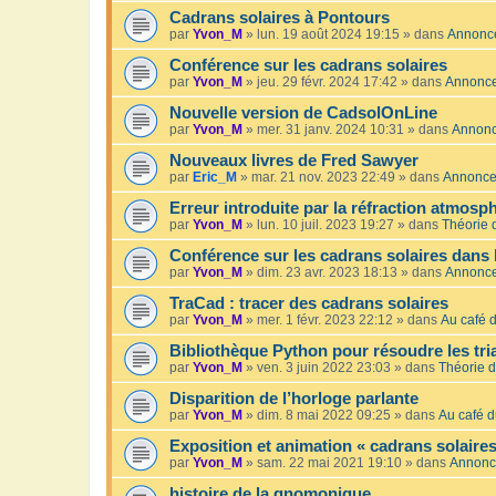
Cadrans solaires à Pontours
par
Yvon_M
»
lun. 19 août 2024 19:15
» dans
Annonc
Conférence sur les cadrans solaires
par
Yvon_M
»
jeu. 29 févr. 2024 17:42
» dans
Annonc
Nouvelle version de CadsolOnLine
par
Yvon_M
»
mer. 31 janv. 2024 10:31
» dans
Annon
Nouveaux livres de Fred Sawyer
par
Eric_M
»
mar. 21 nov. 2023 22:49
» dans
Annonc
Erreur introduite par la réfraction atmosp
par
Yvon_M
»
lun. 10 juil. 2023 19:27
» dans
Théorie 
Conférence sur les cadrans solaires dans 
par
Yvon_M
»
dim. 23 avr. 2023 18:13
» dans
Annonc
TraCad : tracer des cadrans solaires
par
Yvon_M
»
mer. 1 févr. 2023 22:12
» dans
Au café d
Bibliothèque Python pour résoudre les tr
par
Yvon_M
»
ven. 3 juin 2022 23:03
» dans
Théorie d
Disparition de l’horloge parlante
par
Yvon_M
»
dim. 8 mai 2022 09:25
» dans
Au café d
Exposition et animation « cadrans solaires
par
Yvon_M
»
sam. 22 mai 2021 19:10
» dans
Annonc
histoire de la gnomonique