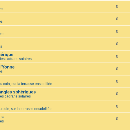
0
es
0
es
0
ces
0
es
hérique
0
des cadrans solaires
l’Yonne
0
es
0
u coin, sur la terrasse ensoleillée
iangles sphériques
0
es cadrans solaires
0
u coin, sur la terrasse ensoleillée
 »
0
es