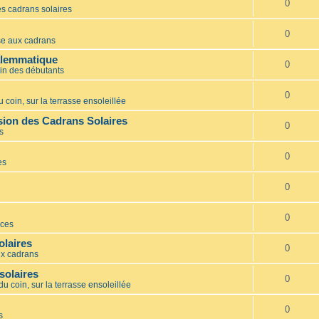
0
s cadrans solaires
0
e aux cadrans
alemmatique
0
in des débutants
0
 coin, sur la terrasse ensoleillée
ion des Cadrans Solaires
0
s
0
es
0
0
ces
olaires
0
x cadrans
solaires
0
du coin, sur la terrasse ensoleillée
0
s