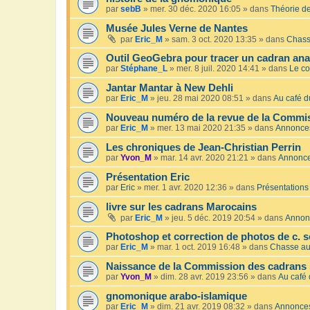
par
sebB
»
mer. 30 déc. 2020 16:05
» dans
Théorie de
Musée Jules Verne de Nantes
par
Eric_M
»
sam. 3 oct. 2020 13:35
» dans
Chass
Outil GeoGebra pour tracer un cadran an
par
Stéphane_L
»
mer. 8 juil. 2020 14:41
» dans
Le co
Jantar Mantar à New Dehli
par
Eric_M
»
jeu. 28 mai 2020 08:51
» dans
Au café du
Nouveau numéro de la revue de la Commis
par
Eric_M
»
mer. 13 mai 2020 21:35
» dans
Annonce
Les chroniques de Jean-Christian Perrin
par
Yvon_M
»
mar. 14 avr. 2020 21:21
» dans
Annonc
Présentation Eric
par
Eric
»
mer. 1 avr. 2020 12:36
» dans
Présentations
livre sur les cadrans Marocains
par
Eric_M
»
jeu. 5 déc. 2019 20:54
» dans
Annon
Photoshop et correction de photos de c. s
par
Eric_M
»
mar. 1 oct. 2019 16:48
» dans
Chasse au
Naissance de la Commission des cadrans 
par
Yvon_M
»
dim. 28 avr. 2019 23:56
» dans
Au café 
gnomonique arabo-islamique
par
Eric_M
»
dim. 21 avr. 2019 08:32
» dans
Annonce