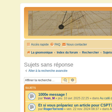
Accès rapide
FAQ
Nous contacter
La gnomonique
Index du forum
Rechercher
Sujet
Sujets sans réponse
Aller à la recherche avancée
RECHERCHER
RECHERCHE AVANCÉE
SUJETS
1000e message !
par
Yvon_M
»
jeu. 10 avr. 2025 22:25
» dans
Au café d
Et si vous prépariez un article pour CSPT
par
RogerTorrenti
»
ven. 22 nov. 2024 08:37
» dans
A