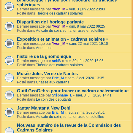
Bibliothèque Python pour résoudre les triangles
sphériques
Dernier message par
Yvon_M
«
ven. 3 juin 2022 23:03
Posté dans
Théorie des cadrans solaires
Disparition de l’horloge parlante
Dernier message par
Yvon_M
«
dim. 8 mai 2022 09:25
Posté dans
Au café du coin, sur la terrasse ensoleillée
Exposition et animation « cadrans solaires »
Dernier message par
Yvon_M
«
sam. 22 mai 2021 19:10
Posté dans
Annonces
histoire de la gnomonique
Dernier message par
sebB
«
mer. 30 déc. 2020 16:05
Posté dans
Théorie des cadrans solaires
Musée Jules Verne de Nantes
Dernier message par
Eric_M
«
sam. 3 oct. 2020 13:35
Posté dans
Chasse aux cadrans
Outil GeoGebra pour tracer un cadran analemmatique
Dernier message par
Stéphane_L
«
mer. 8 juil. 2020 14:41
Posté dans
Le coin des débutants
Jantar Mantar à New Dehli
Dernier message par
Eric_M
«
jeu. 28 mai 2020 08:51
Posté dans
Au café du coin, sur la terrasse ensoleillée
Nouveau numéro de la revue de la Commision des
Cadrans Solaires