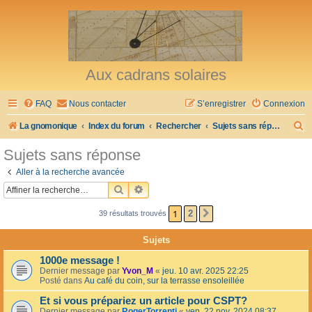
Aux cadrans solaires
FAQ
Nous contacter
S’enregistrer
Connexion
R
La gnomonique
Index du forum
Rechercher
Sujets sans réponse
e
Sujets sans réponse
c
Aller à la recherche avancée
h
RECHERCHER
RECHERCHE AVANCÉE
e
1
2
39 résultats trouvés
SUIVANTE
r
c
Sujets
h
1000e message !
e
Dernier message par
Yvon_M
«
jeu. 10 avr. 2025 22:25
Posté dans
Au café du coin, sur la terrasse ensoleillée
r
Et si vous prépariez un article pour CSPT?
Dernier message par
RogerTorrenti
«
ven. 22 nov. 2024 08:37